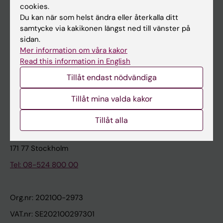
cookies.
Du kan när som helst ändra eller återkalla ditt
Kontakta och besök KI
samtycke via kakikonen längst ned till vänster på
sidan.
Universitetsbiblioteket
Mer information om våra kakor
Stöd forskning och utbildning
Read this information in English
Jobba på KI
Tillåt endast nödvändiga
Karolinska Institutet Innovation
Tillåt mina valda kakor
Kontakta presstjänsten
Tillåt alla
Karolinska Institutet
171 77 Stockholm
Tel: 08-524 800 00
Org.nr: 202100-2973
VAT.nr: SE202100297301