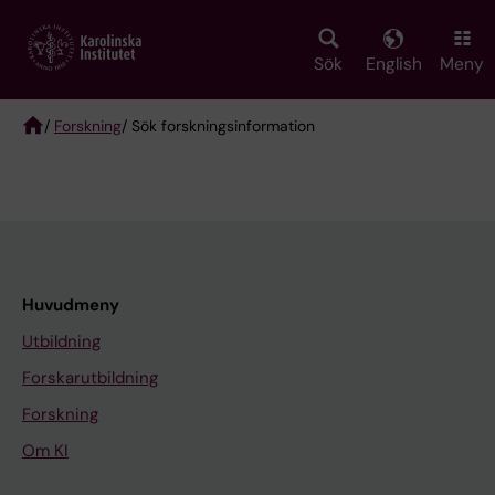
Skip
to
main
Sök
English
Meny
content
/
Forskning
/ Sök forskningsinformation
Breadcrumb
Huvudmeny
Utbildning
Forskarutbildning
Forskning
Om KI