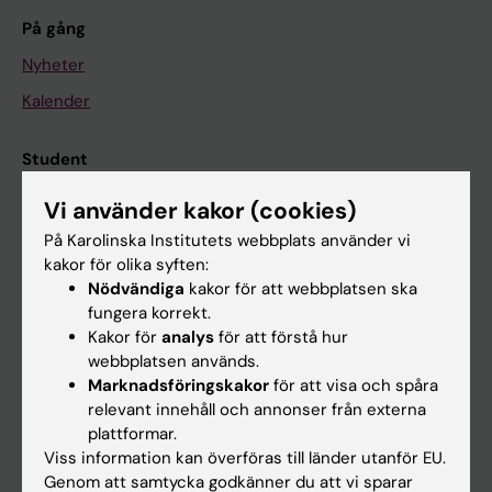
På gång
Nyheter
Kalender
Student
Ladok
Vi använder kakor (cookies)
Canvas
På Karolinska Institutets webbplats använder vi
kakor för olika syften:
Schema
Nödvändiga
kakor för att webbplatsen ska
Studentmejlen
fungera korrekt.
Kakor för
analys
för att förstå hur
Kurs- och programwebbar
webbplatsen används.
Student på KI
Marknadsföringskakor
för att visa och spåra
relevant innehåll och annonser från externa
plattformar.
Medarbetare
Viss information kan överföras till länder utanför EU.
Genom att samtycka godkänner du att vi sparar
Medarbetarportalen