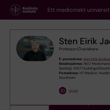
Skip
Ett medicinskt universit
to
main
content
Sten Eirik J
Professor/Överläkare
E-postadress:
sten.eirik.jacob
Besöksadress:
NEO Medicinaren
(lastkaj), 14157 Huddinge/Stock
Postadress:
H7 Medicin, Huddin
Stockholm
Orcid