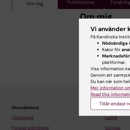
Publikationer
Forsknin
Om mig
Om mig
Vi använder 
Sten Eirik Waelgaard 
På Karolinska Insti
institutionen för medi
Nödvändiga
k
forskar om hur stamce
Kakor för
ana
dels om den friska blo
Marknadsför
blodsjukdomar, exemp
plattformar.
Viss information kan
Genom att samtycka
Du kan när som hels
Mer information om
Read this informati
Tillåt endast 
Huvudmeny
Student
Utbildning
Ladok
Forskarutbildning
Canvas