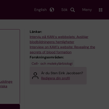
English
Sök
Meny
Länkar:
Intervju på KAW:s webbplats: Avslöjar
blodbildningens hemligheter
Interview on KAW's website: Revealing the
secrets of blood formation
Forskningsområden:
Cell- och molekylärbiologi
Är du Sten Eirik Jacobsen?
Redigera din profil
Huddinge
riska