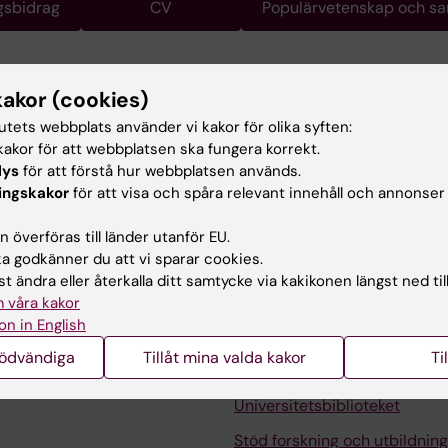
gsbidrag
CV
Populärvetenskap och s
kakor (cookies)
Jacobsen, professor i stamcellsbiologi och regenerativ m
tutets webbplats använder vi kakor för olika syften:
cin i Huddinge och institutionen för cell- och molekylärb
akor för att webbplatsen ska fungera korrekt.
llerna i benmärgen producerar blodceller. Forskningen 
lys
för att förstå hur webbplatsen används.
dbildningen och hur den regleras, dels om orsakerna till
ingskakor
för att visa och spåra relevant innehåll och annonser
elvis leukemi.
 överföras till länder utanför EU.
 godkänner du att vi sparar cookies.
t ändra eller återkalla ditt samtycke via kakikonen längst ned til
 våra kakor
on in English
nödvändiga
Tillåt mina valda kakor
Ti
Kontakta och besök KI
Universitetsbiblioteket
Stöd forskning och utbildning