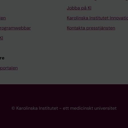
Jobba på KI
len
Karolinska Institutet Innovati
programwebbar
Kontakta presstjänsten
KI
re
portalen
© Karolinska Institutet - ett medicinskt universitet