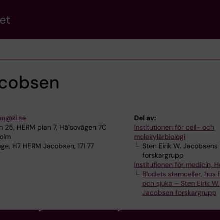
et
acobsen
sen@ki.se
Del av:
 25, HERM plan 7, Hälsovägen 7C
Institutionen för cell- och
holm
molekylärbiologi
ge, H7 HERM Jacobsen, 171 77
Sten Eirik W. Jacobsens
forskargrupp
Institutionen för medicin, 
Blodets stamceller, hos f
och sjuka – Sten Eirik W.
Jacobsen forskargrupp