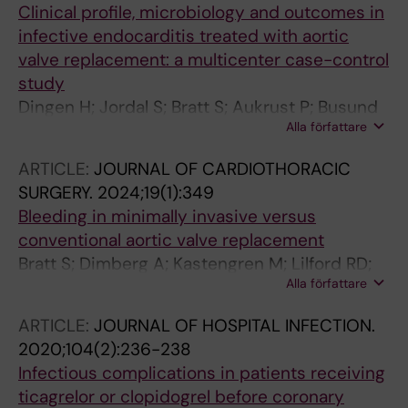
Clinical profile, microbiology and outcomes in
infective endocarditis treated with aortic
valve replacement: a multicenter case-control
study
Dingen H; Jordal S; Bratt S; Aukrust P; Busund
Alla författare
R; Jakobsen O; Dalen M; Ueland T; Svenarud P;
Haaverstad R; Saeed S; Risnes I
ARTICLE:
JOURNAL OF CARDIOTHORACIC
SURGERY.
2024;19(1):349
Bleeding in minimally invasive versus
conventional aortic valve replacement
Bratt S; Dimberg A; Kastengren M; Lilford RD;
Alla författare
Svenarud P; Sartipy U; Franco-Cereceda A;
Dalen M
ARTICLE:
JOURNAL OF HOSPITAL INFECTION.
2020;104(2):236-238
Infectious complications in patients receiving
ticagrelor or clopidogrel before coronary