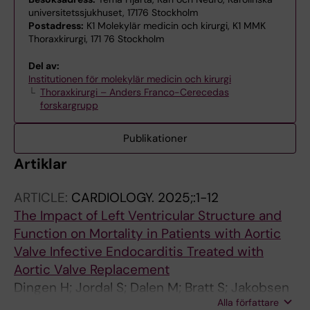
universitetssjukhuset, 17176 Stockholm
Postadress:
K1 Molekylär medicin och kirurgi, K1 MMK
Thoraxkirurgi, 171 76 Stockholm
Del av:
Institutionen för molekylär medicin och kirurgi
Thoraxkirurgi – Anders Franco-Cerecedas
forskargrupp
Publikationer
Artiklar
ARTICLE:
CARDIOLOGY.
2025;:1-12
The Impact of Left Ventricular Structure and
Function on Mortality in Patients with Aortic
Valve Infective Endocarditis Treated with
Aortic Valve Replacement
Dingen H; Jordal S; Dalen M; Bratt S; Jakobsen
Alla författare
O; Svenarud P; Aukrust P; Haaverstad R;