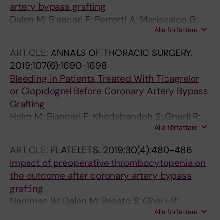
artery bypass grafting
Dalen M; Biancari F; Perrotti A; Mariscalco G;
Alla författare
Onorati F; Faggian G; Franzese I; Salsano A;
Santini F; Ruggieri VG; Maselli D; Nardella S;
ARTICLE:
ANNALS OF THORACIC SURGERY.
Santarpino G; Fischlein T; Saccocci M;
2019;107(6):1690-1698
Zanobini M; Musumeci F; Gherli R; Rubino AS;
Bleeding in Patients Treated With Ticagrelor
De Feo M; Bancone C; Nicolini F; Kinnunen E-
or Clopidogrel Before Coronary Artery Bypass
M; Tauriainen T; Reichart D; Demal T; Gatti G;
Grafting
Khodabandeh S; Holm M
Holm M; Biancari F; Khodabandeh S; Gherli R;
Alla författare
Airaksinen J; Mariscalco G; Gatti G; Reichart D;
Onorati F; De Feo M; Santarpino G; Rubino AS;
ARTICLE:
PLATELETS.
2019;30(4):480-486
Maselli D; Santini F; Nicolini F; Zanobini M;
Impact of preoperative thrombocytopenia on
Kinnunen E-M; Ruggieri VG; Perrotti A; Rosato
the outcome after coronary artery bypass
S; Dalen M
grafting
Nammas W; Dalen M; Rosato S; Gherli R;
Alla författare
Reichart D; Gatti G; Onorati F; Faggian G; De