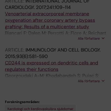
ARTICLE:
INTERNATIONAL JOURNAL OF
Feo M; Salsano A; Gherli R; Mariscalco G;
CARDIOLOGY.
2017;241:109-114
Kinnunen E-M; Ruggieri VG; Bounader K;
Venoarterial extracorporeal membrane
Saccocci M; Chocron S; Airaksinen J; Perrotti
oxygenation after coronary artery bypass
A; Biancari F
grafting: Results of a multicenter study
Biancari F; Dalen M; Perrotti A; Fiore A; Reichart
Alla författare
D; Khodabandeh S; Gulbins H; Zipfel S; Al
Shakaki M; Welp H; Vezzani A; Gherli T; Lommi
ARTICLE:
IMMUNOLOGY AND CELL BIOLOGY.
J; Juvonen T; Svenarud P; Chocron S; Verhoye
2015;93(6):581-590
JP; Bounader K; Gatti G; Gabrielli M; Saccocci
CD244 is expressed on dendritic cells and
M; Kinnunen E-M; Onorati F; Santarpino G;
regulates their functions
Alkhamees K; Ruggieri VG; Dell'Aquila AM
Georgoudaki A-M; Khodabandeh S; Puiac S;
Alla författare
Persson CM; Larsson MK; Lind M; Hammarfjord
O; Nabatti TH; Wallin RPA; Yrlid U; Rhen M;
Kumar V; Chambers BJ
Forskningsområden:
Kardiologi och kardiovaskulära sjukdomar