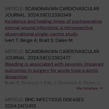
Risnes I; Ueland T; Saeed S
ARTICLE:
SCANDINAVIAN CARDIOVASCULAR
JOURNAL.
2024;58(1):2330349
Incidence and healing times of postoperative
sternal wound infections: a retrospective
observational single-centre study
Ivert T; Berge A; Bratt S; Dalen M
ARTICLE:
SCANDINAVIAN CARDIOVASCULAR
JOURNAL.
2024;58(1):2382477
Bleeding is associated with severely impaired
outcomes in surgery for acute type a aortic
dissection
Bratt S; Zindovic I; Ede J; Geirsson A; Gunn J;
Alla författare
Hansson EC; Jeppsson A; Mennander A;
Olsson C; Tang M; Uimonen M; Wickbom A;
ARTICLE:
BMC INFECTIOUS DISEASES.
Gudbjartsson T; Dalen M
2024;24(1):913