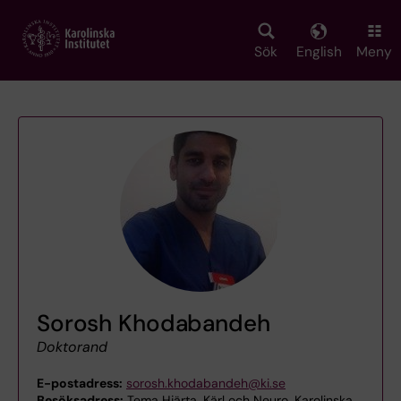
Skip
to
main
Sök
English
Meny
content
Sorosh Khodabandeh
Doktorand
E-postadress:
sorosh.khodabandeh@ki.se
Besöksadress:
Tema Hjärta, Kärl och Neuro, Karolinska