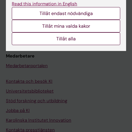
Read this information in English
Schema
Tillåt endast nödvändiga
Studentmejlen
Tillåt mina valda kakor
Kurs- och programwebbar
Student på KI
Tillåt alla
Medarbetare
Medarbetarportalen
Kontakta och besök KI
Universitetsbiblioteket
Stöd forskning och utbildning
Jobba på KI
Karolinska Institutet Innovation
Kontakta presstjänsten