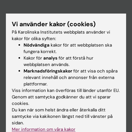
Huvudmeny
Vi använder kakor (cookies)
Utbildning
På Karolinska Institutets webbplats använder vi
Forskarutbildning
kakor för olika syften:
Nödvändiga
kakor för att webbplatsen ska
Forskning
fungera korrekt.
Om KI
Kakor för
analys
för att förstå hur
webbplatsen används.
Marknadsföringskakor
för att visa och spåra
På gång
relevant innehåll och annonser från externa
plattformar.
Nyheter
Viss information kan överföras till länder utanför EU.
Kalender
Genom att samtycka godkänner du att vi sparar
cookies.
Du kan när som helst ändra eller återkalla ditt
Student
samtycke via kakikonen längst ned till vänster på
Ladok
sidan.
Mer information om våra kakor
Canvas