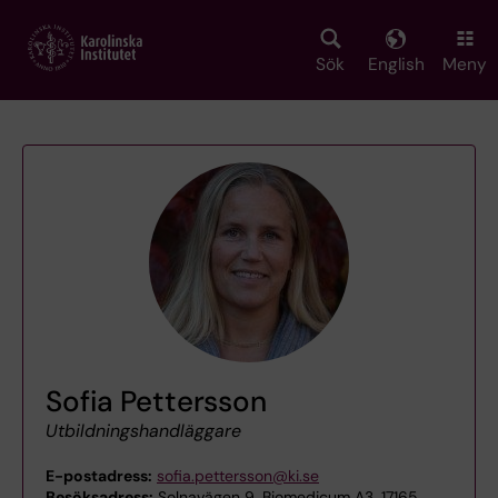
Skip
to
main
Sök
English
Meny
content
Sofia Pettersson
Utbildningshandläggare
E-postadress:
sofia.pettersson@ki.se
Besöksadress:
Solnavägen 9, Biomedicum A3, 17165