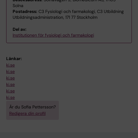
Solna
Postadress:
C3 Fysiologi och farmakologi, C3 Utbildning
Utbildningsadministration, 171 77 Stockholm
Del av:
Institutionen för fysiologi och farmakologi
Länkar:
ki.se
ki.se
ki.se
ki.se
ki.se
ki.se
Är du Sofia Pettersson?
Redigera din profil