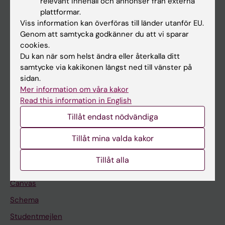
relevant innehåll och annonser från externa
Utbildning
plattformar.
Viss information kan överföras till länder utanför EU.
Forskarutbildning
Genom att samtycka godkänner du att vi sparar
Forskning
cookies.
Du kan när som helst ändra eller återkalla ditt
Om KI
samtycke via kakikonen längst ned till vänster på
sidan.
Mer information om våra kakor
På gång
Read this information in English
Nyheter
Tillåt endast nödvändiga
Kalender
Tillåt mina valda kakor
Student
Tillåt alla
Ladok
Canvas
Schema
Studentmejlen