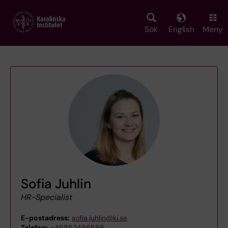
Skip
to
main
Sök
English
Meny
content
Sofia Juhlin
HR-Specialist
E-postadress:
sofia.juhlin@ki.se
Telefon:
+46852486566