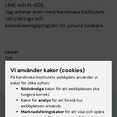
LIME och KI-SÖS.
Jag arbetar även med Karolinska Institutets
rekryterings och
konsolideringsprogram för juniora forskare.
Länkar:
ki.se
ki.se
Vi använder kakor (cookies)
Är du Sofia Juhlin?
Redigera din profil
På Karolinska Institutets webbplats använder vi
kakor för olika syften:
Nödvändiga
kakor för att webbplatsen ska
fungera korrekt.
Kakor för
analys
för att förstå hur
webbplatsen används.
Marknadsföringskakor
för att visa och spåra
Huvudmeny