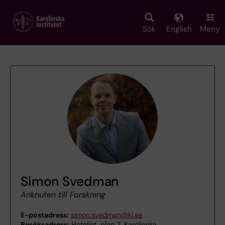
Skip
to
main
Sök
English
Meny
content
Simon Svedman
Anknuten till Forskning
E-postadress:
simon.svedman@ki.se
Besöksadress:
Hotellet, plan 2, Karolinska