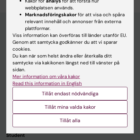
Kakor för
analys
för att förstå hur
webbplatsen används.
Marknadsföringskakor
för att visa och spåra
relevant innehåll och annonser från externa
plattformar.
Viss information kan överföras till länder utanför EU.
Huvudmeny
Genom att samtycka godkänner du att vi sparar
Utbildning
cookies.
Du kan när som helst ändra eller återkalla ditt
Forskarutbildning
samtycke via kakikonen längst ned till vänster på
Forskning
sidan.
Mer information om våra kakor
Om KI
Read this information in English
Tillåt endast nödvändiga
På gång
Tillåt mina valda kakor
Nyheter
Kalender
Tillåt alla
Student