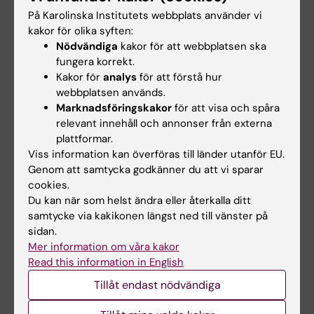
TDP-43 promotes efficient HSV-1 replication
På Karolinska Institutets webbplats använder vi
in human DRG-derived neurons.
kakor för olika syften:
Braspenning SE; Ohnezeit D; DeGulis OA;
Nödvändiga
kakor för att webbplatsen ska
Alla författare
Wilson AC; Mohr IJ
fungera korrekt.
Kakor för
analys
för att förstå hur
DOCTORAL THESIS:
2022
webbplatsen används.
Marknadsföringskakor
för att visa och spåra
Molecular Biology of Lytic and Latent
relevant innehåll och annonser från externa
Varicellovirus Infections
plattformar.
Braspenning S
Viss information kan överföras till länder utanför EU.
Genom att samtycka godkänner du att vi sparar
PREPRINT:
BIORXIV.
2020
cookies.
Decoding the architecture of the varicella-
Du kan när som helst ändra eller återkalla ditt
zoster virus transcriptome
samtycke via kakikonen längst ned till vänster på
sidan.
Braspenning SE; Sadaoka T; Breuer J; Verjans
Mer information om våra kakor
Alla författare
GMGM; Ouwendijk WJD; Depledge DP
Read this information in English
Tillåt endast nödvändiga
Forskningsområden: