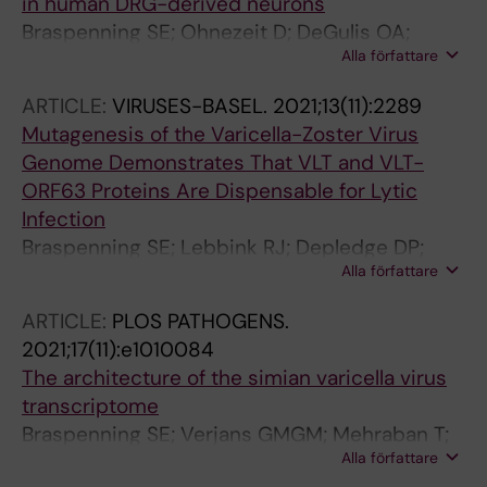
in human DRG-derived neurons
Braspenning SE; Ohnezeit D; DeGulis OA;
Alla författare
Wilson AC; Mohr IJ
ARTICLE:
VIRUSES-BASEL.
2021;13(11):2289
Mutagenesis of the Varicella-Zoster Virus
Genome Demonstrates That VLT and VLT-
ORF63 Proteins Are Dispensable for Lytic
Infection
Braspenning SE; Lebbink RJ; Depledge DP;
Alla författare
Schapendonk CME; Anderson LA; Verjans
GMGM; Sadaoka T; Ouwendijk WJD
ARTICLE:
PLOS PATHOGENS.
2021;17(11):e1010084
The architecture of the simian varicella virus
transcriptome
Braspenning SE; Verjans GMGM; Mehraban T;
Alla författare
Messaoudi I; Depledge DP; Ouwendijk WJD