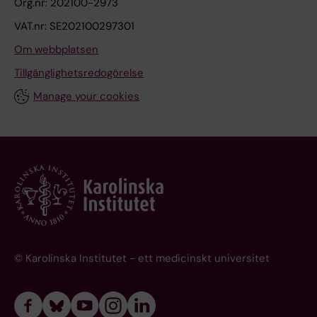
Org.nr: 202100-2973
VAT.nr: SE202100297301
Om webbplatsen
Tillgänglighetsredogörelse
Manage your cookies
© Karolinska Institutet - ett medicinskt universitet