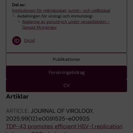
Del av:
Institutionen för mikrobiologi, tumör- och cellbiologi
Avdelningen för virologi och immunologi
Reglering av genuttryck under virusinfektion –
Gerald McInerney
Orcid
Publikationer
Forskningsbidrag
CV
Artiklar
ARTICLE:
JOURNAL OF VIROLOGY.
2025;99(12):e0091525-e00925
TDP-43 promotes efficient HSV-1 replication