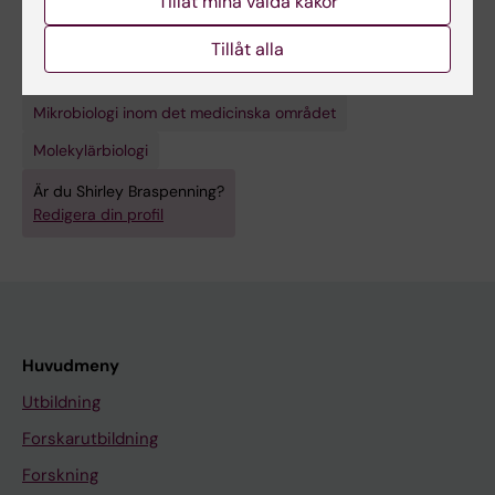
Tillåt mina valda kakor
Cellbiologi
Tillåt alla
Mikrobiologi (Medicinska aspekter under 30109 och
lantbruksvetenskapliga under 40302)
Mikrobiologi inom det medicinska området
Molekylärbiologi
Är du Shirley Braspenning?
Redigera din profil
Huvudmeny
Utbildning
Forskarutbildning
Forskning