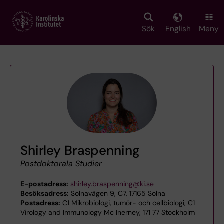
Skip
to
main
Sök
English
Meny
content
Shirley Braspenning
Postdoktorala Studier
E-postadress:
shirley.braspenning@ki.se
Besöksadress:
Solnavägen 9, C7, 17165 Solna
Postadress:
C1 Mikrobiologi, tumör- och cellbiologi, C1
Virology and Immunology Mc Inerney, 171 77 Stockholm