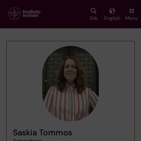
Skip
to
main
Sök
English
Meny
content
Saskia Tommos
Samordnare