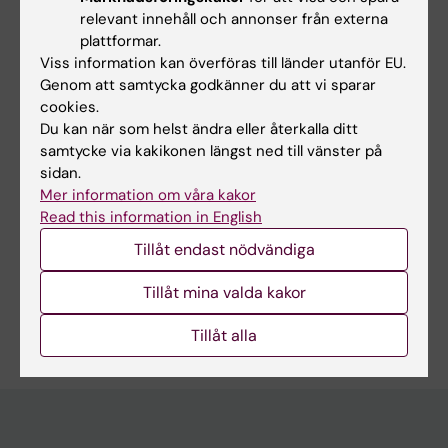
universitet, Sverige
relevant innehåll och annonser från externa
BMedSci i biomedicin, Uppsala
plattformar.
universitet, Sverige
Viss information kan överföras till länder utanför EU.
Genom att samtycka godkänner du att vi sparar
cookies.
Du kan när som helst ändra eller återkalla ditt
samtycke via kakikonen längst ned till vänster på
Forskningsområden:
sidan.
Folkhälsovetenskap, global hälsa och socialmedicin
Mer information om våra kakor
Forskningsämnen:
Read this information in English
Folkhälsa
Global hälsa
Katastrofer
Katastrofmedicin
Tillåt endast nödvändiga
Naturkatastrofer
Tillåt mina valda kakor
Är du Saskia Tommos?
Redigera din profil
Tillåt alla