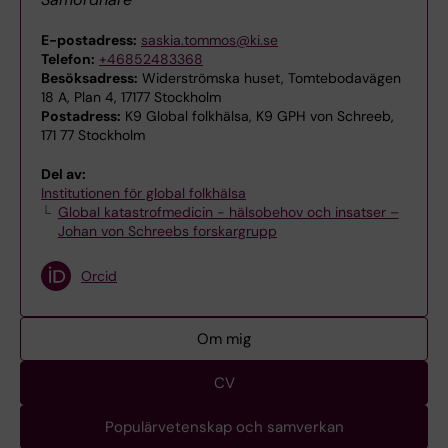
E-postadress:
saskia.tommos@ki.se
Telefon:
+46852483368
Besöksadress:
Widerströmska huset, Tomtebodavägen
18 A, Plan 4, 17177 Stockholm
Postadress:
K9 Global folkhälsa, K9 GPH von Schreeb,
171 77 Stockholm
Del av:
Institutionen för global folkhälsa
Global katastrofmedicin - hälsobehov och insatser –
Johan von Schreebs forskargrupp
Orcid
Om mig
CV
Populärvetenskap och samverkan