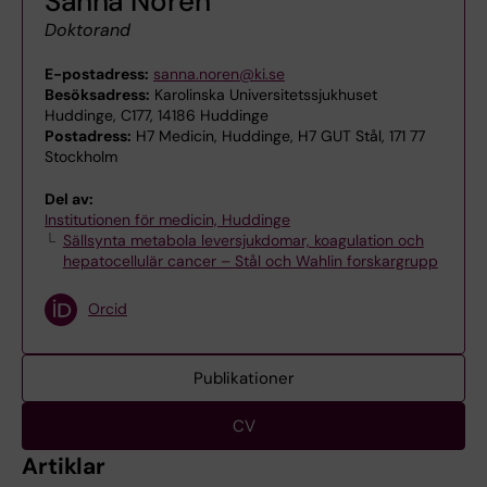
Sanna Norén
Doktorand
E-postadress:
sanna.noren@ki.se
Besöksadress:
Karolinska Universitetssjukhuset
Huddinge, C177, 14186 Huddinge
Postadress:
H7 Medicin, Huddinge, H7 GUT Stål, 171 77
Stockholm
Del av:
Institutionen för medicin, Huddinge
Sällsynta metabola leversjukdomar, koagulation och
hepatocellulär cancer – Stål och Wahlin forskargrupp
Orcid
Publikationer
CV
Artiklar