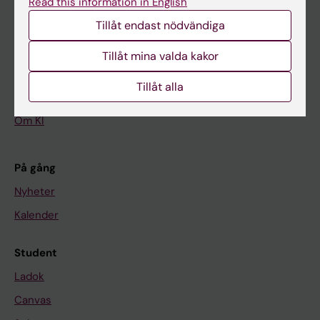
Read this information in English
Tillåt endast nödvändiga
Huvudmeny
Utbildning
Tillåt mina valda kakor
Forskarutbildning
Tillåt alla
Forskning
Om KI
På gång
Nyheter
Kalender
Student
Ladok
Canvas