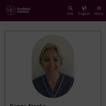
Skip
to
main
Sök
English
Meny
content