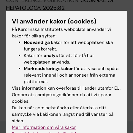
CONFERENCE PUBLICATION:
JOURNAL OF
HEPATOLOGY.
2025;82
Predicting the risk of clinically relevant
Vi använder kakor (cookies)
bleeding in patients with acute-on-chronic
På Karolinska Institutets webbplats använder vi
liver failure and acute decompensated liver
kakor för olika syften:
cirrhosis
Nödvändiga
kakor för att webbplatsen ska
Noren S; Gran C; Wahlin S; Dumitrescu G; Stal
fungera korrekt.
Alla författare
P; Magnusson M
Kakor för
analys
för att förstå hur
webbplatsen används.
Marknadsföringskakor
för att visa och spåra
relevant innehåll och annonser från externa
Forskningsområden:
plattformar.
Gastroenterologi and hepatologi
Viss information kan överföras till länder utanför EU.
Genom att samtycka godkänner du att vi sparar
Är du Sanna Norén?
cookies.
Redigera din profil
Du kan när som helst ändra eller återkalla ditt
samtycke via kakikonen längst ned till vänster på
sidan.
Mer information om våra kakor