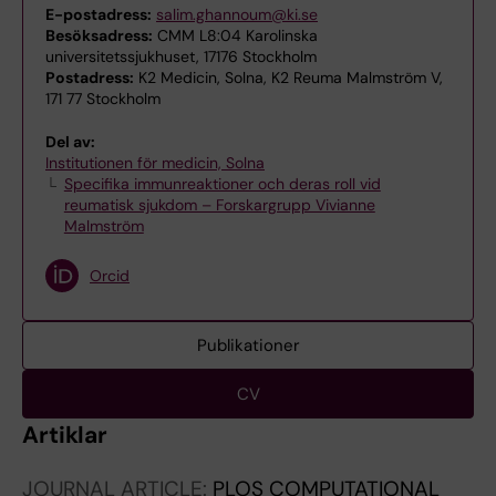
E-postadress:
salim.ghannoum@ki.se
Besöksadress:
CMM L8:04 Karolinska
universitetssjukhuset, 17176 Stockholm
Postadress:
K2 Medicin, Solna, K2 Reuma Malmström V,
171 77 Stockholm
Del av:
Institutionen för medicin, Solna
Specifika immunreaktioner och deras roll vid
reumatisk sjukdom – Forskargrupp Vivianne
Malmström
Orcid
Publikationer
CV
Artiklar
JOURNAL ARTICLE:
PLOS COMPUTATIONAL