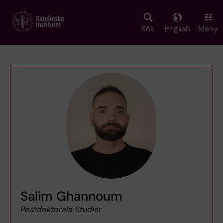
Skip
to
main
Sök
English
Meny
content
Salim Ghannoum
Postdoktorala Studier