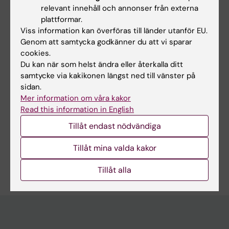
relevant innehåll och annonser från externa
A
plattformar.
Alla övriga publikationer
Viss information kan överföras till länder utanför EU.
Genom att samtycka godkänner du att vi sparar
cookies.
PREPRINT:
BIORXIV.
2019
Du kan när som helst ändra eller återkalla ditt
DIscBIO: a user-friendly pipeline for biomarker
samtycke via kakikonen längst ned till vänster på
discovery in single-cell transcriptomics
sidan.
Ghannoum S; Netto WL; Fantini D; Ragan-
Mer information om våra kakor
Alla författare
Kelley B; Parizadeh A; Jonasson E; Ståhlberg A;
Read this information in English
Farhan H; Köhn-Luque A
Tillåt endast nödvändiga
Tillåt mina valda kakor
Är du Salim Ghannoum?
Redigera din profil
Tillåt alla