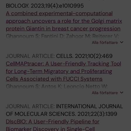
BIOLOGY.
2023;19(4):e1010995
A combined experimental-computational
approach uncovers a role for the Golgi matrix
protein Giantin in breast cancer progression
Ghannoum S; Fantini D; Zahoor M; Reiterer V;
Alla författare
Phuyal S; Netto WL; Sorensen O; Iyer A;
Sengupta D; Prasmickaite L; Maelandsmo GM;
JOURNAL ARTICLE:
CELLS.
2021;10(2):469
Kohn-Luque A; Farhan H
CellMAPtracer: A User-Friendly Tracking Tool
for Long-Term Migratory and Proliferating
Cells Associated with FUCCI Systems
Ghannoum S; Antos K; Leoncio Netto W;
Alla författare
Gomes C; Kohn-Luque A; Farhan H
JOURNAL ARTICLE:
INTERNATIONAL JOURNAL
OF MOLECULAR SCIENCES.
2021;22(3):1399
DIscBIO: A User-Friendly Pipeline for
Biomarker Discovery in Single-Cell