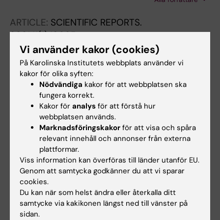
Wester A; Tavaglione F; Romeo S; Kechagias S;
Stal P; Hagstrom H
ARTICLE:
SCIENTIFIC REPORTS.
2021;11(1):18025
Neutrophil extracellular traps in patients with
Vi använder kakor (cookies)
liver cirrhosis and hepatocellular carcinoma
På Karolinska Institutets webbplats använder vi
Zenlander R; Havervall S; Magnusson M;
kakor för olika syften:
Nödvändiga
kakor för att webbplatsen ska
Alla författare
Engstrand J; Agren A; Thalin C; Stal P
fungera korrekt.
ARTICLE:
ACTA NEUROLOGICA
Kakor för
analys
för att förstå hur
webbplatsen används.
SCANDINAVICA.
2018;137(2):252-255
Marknadsföringskakor
för att visa och spåra
Point-of-care versus central laboratory
relevant innehåll och annonser från externa
testing of INR in acute stroke
plattformar.
Zenlander R; von Euler M; Antovic J; Berglund
Viss information kan överföras till länder utanför EU.
Alla författare
A
Genom att samtycka godkänner du att vi sparar
cookies.
ARTICLE:
PLOS ONE.
2017;12(3):e0173897
Du kan när som helst ändra eller återkalla ditt
Reverse lectin ELISA for detecting fucosylated
samtycke via kakikonen längst ned till vänster på
sidan.
forms of α1-acid glycoprotein associated with