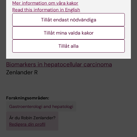
Mer information om våra kakor
hepatocellular carcinoma
Read this information in English
Astrom E; Stal P; Zenlander R; Edenvik P;
Tillåt endast nödvändiga
Alla författare
Alexandersson C; Haglund M; Ryden I;
Pahlsson P
Tillåt mina valda kakor
Alla övriga publikationer
Tillåt alla
DOCTORAL THESIS:
2024
Biomarkers in hepatocellular carcinoma
Zenlander R
Forskningsområden:
Gastroenterologi and hepatologi
Är du Robin Zenlander?
Redigera din profil