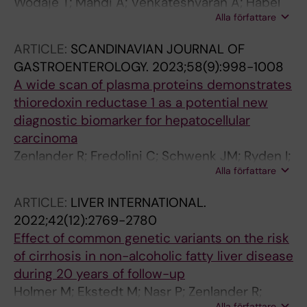
Wodaje T; Mahdi A; Venkateshvaran A; Habel
Alla författare
H; Zenlander R; Gaylard B; Angelin B; Pernow J;
Brinck J
ARTICLE:
SCANDINAVIAN JOURNAL OF
GASTROENTEROLOGY.
2023;58(9):998-1008
A wide scan of plasma proteins demonstrates
thioredoxin reductase 1 as a potential new
diagnostic biomarker for hepatocellular
carcinoma
Zenlander R; Fredolini C; Schwenk JM; Ryden I;
Alla författare
Pahlsson P; Loewbeer C; Eggertsen G; Stal P
ARTICLE:
LIVER INTERNATIONAL.
2022;42(12):2769-2780
Effect of common genetic variants on the risk
of cirrhosis in non-alcoholic fatty liver disease
during 20 years of follow-up
Holmer M; Ekstedt M; Nasr P; Zenlander R;
Alla författare