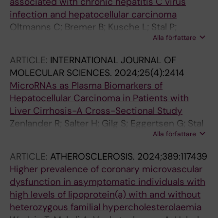
associated with chronic hepatitis C virus
infection and hepatocellular carcinoma
Oltmanns C; Bremer B; Kusche L; Stal P;
Alla författare
Zenlander R; Tauwaldt J; Ryden I; Pahlsson P;
Cornberg M; Wedemeyer H
ARTICLE:
INTERNATIONAL JOURNAL OF
MOLECULAR SCIENCES.
2024;25(4):2414
MicroRNAs as Plasma Biomarkers of
Hepatocellular Carcinoma in Patients with
Liver Cirrhosis-A Cross-Sectional Study
Zenlander R; Salter H; Gilg S; Eggertsen G; Stal
Alla författare
P
ARTICLE:
ATHEROSCLEROSIS.
2024;389:117439
Higher prevalence of coronary microvascular
dysfunction in asymptomatic individuals with
high levels of lipoprotein(a) with and without
heterozygous familial hypercholesterolaemia