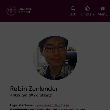
Skip
to
main
Sök
English
Meny
content
Robin Zenlander
Anknuten till Forskning
E-postadress:
robin.zenlander@ki.se
Besöksadress:
Karolinska Universitetssjukhuset