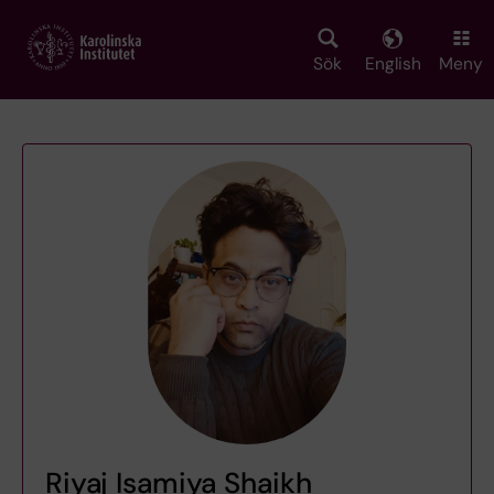
Skip
to
main
Sök
English
Meny
content
Riyaj Isamiya Shaikh