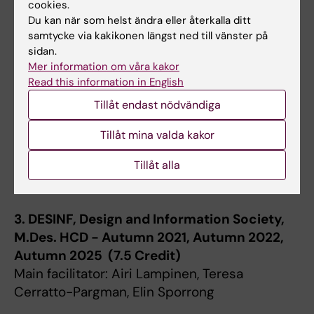
cookies.
data- och systemvetenskap (DSV)
Du kan när som helst ändra eller återkalla ditt
samtycke via kakikonen längst ned till vänster på
1. Visual Design, B.Des. HCD Odd Semester -
sidan.
2024 and 2025 (7.5 Credit )
Mer information om våra kakor
Read this information in English
Co-facilitator: Sharon Lindberg, Lena Norberg
Tillåt endast nödvändiga
2. Project in Software Engineering, M.Des.
HCD - Odd Semester 2023 and 2024 (7.5
Tillåt mina valda kakor
and 15 credit)
Tillåt alla
Main facilitator: Donald McMillan, Jokab
Tholander
3. DESINF, Design and Information Society,
M.Des. HCD - Autumn 2021, Autumn 2022,
Autumn 2025 (7.5 Credit)
Main facilitator: Airi Lampinen, Teresa
Cerratto-Pargman, Elin Sporrong