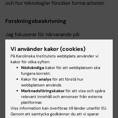
och hur teknologier försöker forma arbetet.
Forskningsbeskrivning
Jag fokuserar för närvarande på:
att designa "proletär (fysisk) AI"
Vi använder kakor (cookies)
arbete, arbetare och ny teknologi
På Karolinska Institutets webbplats använder vi
framtidens arbete
kakor för olika syften:
Jag är också nyfiken på de samhälleliga
Nödvändiga
kakor för att webbplatsen ska
fungera korrekt.
konsekvenserna av algoritmisk teknologi för
Kakor för
analys
för att förstå hur
demokrati och demokratiska strukturer.
webbplatsen används.
Marknadsföringskakor
för att visa och spåra
relevant innehåll och annonser från externa
plattformar.
Undervisning
Viss information kan överföras till länder utanför EU.
Genom att samtycka godkänner du att vi sparar
Vid Stockholms universitet, Institutionen för