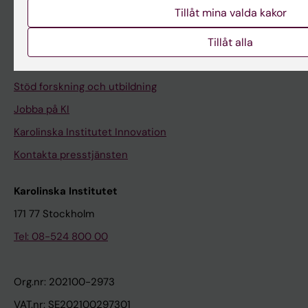
Medarbetarportalen
Tillåt mina valda kakor
Kontakta och besök KI
Tillåt alla
Universitetsbiblioteket
Stöd forskning och utbildning
Jobba på KI
Karolinska Institutet Innovation
Kontakta presstjänsten
Karolinska Institutet
171 77 Stockholm
Tel: 08-524 800 00
Org.nr: 202100-2973
VAT.nr: SE202100297301