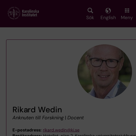
Skip
to
main
Sök
English
Meny
content
Rikard Wedin
Anknuten till Forskning
|
Docent
E-postadress:
rikard.wedin@ki.se
Besöksadress:
Hotellet, plan 2, Karolinska universitetssjukhuse