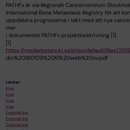
PATHFx är via Regionalt Cancercentrum Stockholm
International Bone Metastasis Registry för att kon
uppdatera prognoserna i takt med att nya cancer
mer
i dokumentet PATHFx projektbeskrivning [1].
[1]
https://medarbetare.ki.se/sites/default/files/20
din%20180109%20KI%20web%20sv.pdf
Länkar:
ki.se
ki.se
ki.se
ki.se
External link
External link
External link