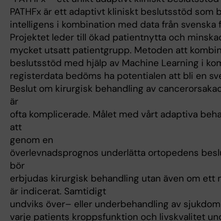
PATHFx är ett adaptivt kliniskt beslutsstöd som by
intelligens i kombination med data från svenska 
Projektet leder till ökad patientnytta och minsk
mycket utsatt patientgrupp. Metoden att kombine
beslutsstöd med hjälp av Machine Learning i k
registerdata bedöms ha potentialen att bli en sv
Beslut om kirurgisk behandling av cancerorsakad
är
ofta komplicerade. Målet med vårt adaptiva beh
att
genom en
överlevnadsprognos underlätta ortopedens beslu
bör
erbjudas kirurgisk behandling utan även om ett m
är indicerat. Samtidigt
undviks över– eller underbehandling av sjukdome
varje patients kroppsfunktion och livskvalitet und