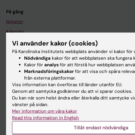
På gång
Nyheter
Kalender
Vi använder kakor (cookies)
Student
På Karolinska Institutets webbplats använder vi kakor för o
Ladok
Nödvändiga
kakor för att webbplatsen ska fungera k
Kakor för
analys
för att förstå hur webbplatsen anv
Canvas
Marknadsföringskakor
för att visa och spåra relev
Schema
från externa plattformar.
Viss information kan överföras till länder utanför EU.
Studentmejlen
Genom att samtycka godkänner du att vi sparar cookies.
Kurs- och programwebbar
Du kan när som helst ändra eller återkalla ditt samtycke vi
vänster på sidan.
Student på KI
Mer information om våra kakor
Read this information in English
Medarbetare
Tillåt endast nödvändiga