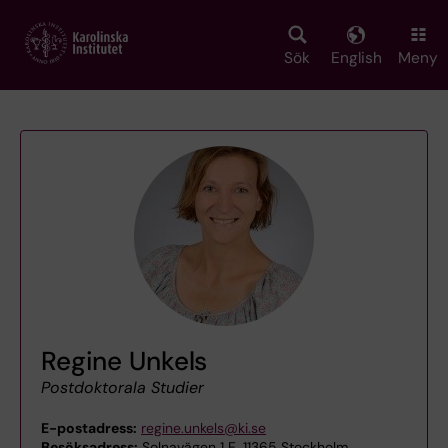
Skip
to
main
Sök
English
Meny
content
Regine Unkels
Postdoktorala Studier
E-postadress:
regine.unkels@ki.se
Besöksadress:
Solnavägen 1 E, 11365 Stockholm