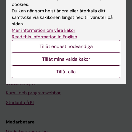
cookies.
På gång
Du kan när som helst ändra eller återkalla ditt
samtycke via kakikonen längst ned till vänster på
Nyheter
sidan.
Kalender
Mer information om våra kakor
Read this information in English
Student
Tillåt endast nödvändiga
Ladok
Tillåt mina valda kakor
Canvas
Tillåt alla
Schema
Studentmejlen
Kurs- och programwebbar
Student på KI
Medarbetare
Medarbetarportalen