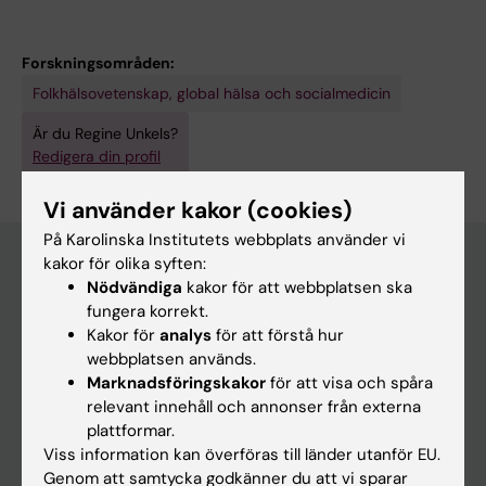
Forskningsområden:
Folkhälsovetenskap, global hälsa och socialmedicin
Är du Regine Unkels?
Redigera din profil
Vi använder kakor (cookies)
På Karolinska Institutets webbplats använder vi
kakor för olika syften:
Nödvändiga
kakor för att webbplatsen ska
Huvudmeny
fungera korrekt.
Kakor för
analys
för att förstå hur
Utbildning
webbplatsen används.
Forskarutbildning
Marknadsföringskakor
för att visa och spåra
relevant innehåll och annonser från externa
Forskning
plattformar.
Om KI
Viss information kan överföras till länder utanför EU.
Genom att samtycka godkänner du att vi sparar