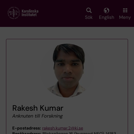
Skip
to
main
Sök
English
Meny
content
Rakesh Kumar
Anknuten till Forskning
E-postadress:
rakesh.kumar.2@ki.se
Besöksadress:
Blickagången 16 (byggnad NEO), 14183