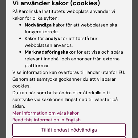
Vi använder kakor (cookies)
Amplification
På Karolinska Institutets webbplats använder vi
Sakunthala A; Datta D; Navalkar A; Gadhe L;
kakor för olika syften:
Alla författare
Kadu P; Patel K; Mehra S; Kumar R; Chatterjee
Nödvändiga
kakor för att webbplatsen ska
D; Devi J; Sengupta K; Padinhateeri R; Maji SK
fungera korrekt.
ARTICLE:
EMBO REPORTS.
2022;23(7):e54405
Kakor för
analys
för att förstå hur
Isotope-labeled amyloid-β does not transmit
webbplatsen används.
to the brain in a prion-like manner after
Marknadsföringskakor
för att visa och spåra
peripheral administration
relevant innehåll och annonser från externa
plattformar.
Brackhan M; Calza G; Lundgren K; Bascunana
Viss information kan överföras till länder utanför EU.
Alla författare
P; Bruning T; Soliymani R; Kumar R; Abelein A;
Genom att samtycka godkänner du att vi sparar
Baumann M; Lalowski M; Pahnke J
cookies.
ARTICLE:
FRONTIERS IN AGING
Du kan när som helst ändra eller återkalla ditt
NEUROSCIENCE.
2022;14:878303
samtycke via kakikonen längst ned till vänster på
Autophagy Impairment in
App
Knock-in
sidan.
Alzheimer's Model Mice
Mer information om våra kakor
Jiang R; Shimozawa M; Mayer J; Tambaro S;
Read this information in English
Alla författare
Kumar R; Abelein A; Winblad B; Bogdanovic N;
Tillåt endast nödvändiga
Nilsson P