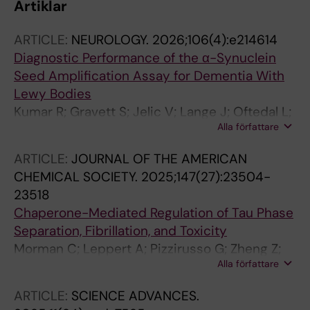
Artiklar
ARTICLE:
NEUROLOGY.
2026;106(4):e214614
Diagnostic Performance of the α-Synuclein
Seed Amplification Assay for Dementia With
Lewy Bodies
Kumar R; Gravett S; Jelic V; Lange J; Oftedal L;
Alla författare
Ciullini A; Bacinoglu MB; De Luca CMG;
Hamied L; Birck C; Blanc F; Hoede PL; Lemstra
ARTICLE:
JOURNAL OF THE AMERICAN
AW; Gonzalez MC; Aarsland D; Teunissen CE;
CHEMICAL SOCIETY.
2025;147(27):23504-
Bousiges O; Moda F; Maple-Grodem J; Abelein
23518
A; Ferreira D
Chaperone-Mediated Regulation of Tau Phase
Separation, Fibrillation, and Toxicity
Morman C; Leppert A; Pizzirusso G; Zheng Z;
Alla författare
Sun X; Kumar R; Biverstal H; Landreh M;
Johansson J; Arroyo-Garcia LE; Luo J; Chen G;
ARTICLE:
SCIENCE ADVANCES.
Abelein A