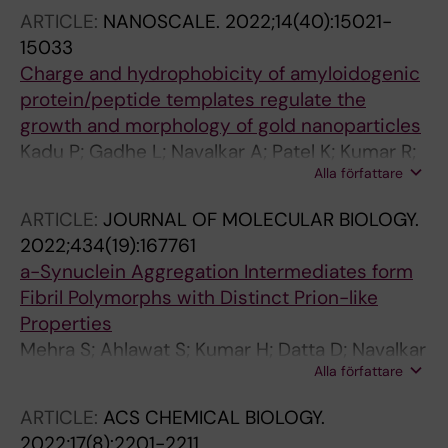
ARTICLE:
NANOSCALE.
2022;14(40):15021-
15033
Charge and hydrophobicity of amyloidogenic
protein/peptide templates regulate the
growth and morphology of gold nanoparticles
Kadu P; Gadhe L; Navalkar A; Patel K; Kumar R;
Alla författare
Sastry M; Maji SK
ARTICLE:
JOURNAL OF MOLECULAR BIOLOGY.
2022;434(19):167761
a-Synuclein Aggregation Intermediates form
Fibril Polymorphs with Distinct Prion-like
Properties
Mehra S; Ahlawat S; Kumar H; Datta D; Navalkar
Alla författare
A; Singh N; Patel K; Gadhe L; Kadu P; Kumar R;
Jha NN; Sakunthala A; Sawner AS; Padinhateeri
ARTICLE:
ACS CHEMICAL BIOLOGY.
R; Udgaonkar JB; Agarwal V; Maji SK
2022;17(8):2201-2211