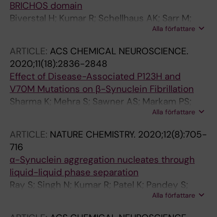
BRICHOS domain
Biverstal H; Kumar R; Schellhaus AK; Sarr M;
Alla författare
Dantuma NP; Abelein A; Johansson J
ARTICLE:
ACS CHEMICAL NEUROSCIENCE.
2020;11(18):2836-2848
Effect of Disease-Associated P123H and
V70M Mutations on β-Synuclein Fibrillation
Sharma K; Mehra S; Sawner AS; Markam PS;
Alla författare
Panigrahi R; Navalkar A; Chatterjee D; Kumar R;
Kadu P; Patel K; Ray S; Kumar A; Maji SK
ARTICLE:
NATURE CHEMISTRY.
2020;12(8):705-
716
α-Synuclein aggregation nucleates through
liquid-liquid phase separation
Ray S; Singh N; Kumar R; Patel K; Pandey S;
Alla författare
Datta D; Mahato J; Panigrahi R; Navalkar A;
Mehra S; Gadhe L; Chatterjee D; Sawner AS;