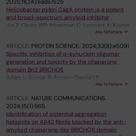
2025;11(24):eads7525
Helicobacter pylori
CagA protein is a potent
and broad-spectrum amyloid inhibitor
Jin Z; Olsen WP; Moerman C; Leppert A; Kumar
Alla författare
R; Mollebjerg A; Nielsen LG; Moshynets OV;
Frasinyuk MS; Elosua JY; Ferreira D; Abelein A;
ARTICLE:
PROTEIN SCIENCE.
2024;33(8):e5091
Landreh M; Knight SD; Johansson J; Otzen DE;
Specific inhibition of α-synuclein oligomer
Chen G
generation and toxicity by the chaperone
domain Bri2 BRICHOS
Adam L; Kumar R; Arroyo-Garcia LE;
Alla författare
Molenkamp WH; Nowak JS; Klute H; Farzadfard
A; Alkenayeh R; Nielsen J; Biverstal H; Otzen
ARTICLE:
NATURE COMMUNICATIONS.
DE; Johansson J; Abelein A
2024;15(1):965
Identification of potential aggregation
hotspots on Aβ42 fibrils blocked by the anti-
amyloid chaperone-like BRICHOS domain