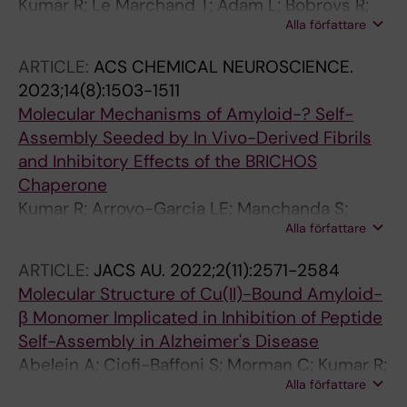
Kumar R; Le Marchand T; Adam L; Bobrovs R;
Alla författare
Chen G; Fridmanis J; Kronqvist N; Biverstal H;
Jaudzems K; Johansson J; Pintacuda G;
ARTICLE:
ACS CHEMICAL NEUROSCIENCE.
Abelein A
2023;14(8):1503-1511
Molecular Mechanisms of Amyloid-? Self-
Assembly Seeded by In Vivo-Derived Fibrils
and Inhibitory Effects of the BRICHOS
Chaperone
Kumar R; Arroyo-Garcia LE; Manchanda S;
Alla författare
Adam L; Pizzirusso G; Biverstal H; Nilsson P;
Fisahn A; Johansson J; Abelein A
ARTICLE:
JACS AU.
2022;2(11):2571-2584
Molecular Structure of Cu(II)-Bound Amyloid-
β Monomer Implicated in Inhibition of Peptide
Self-Assembly in Alzheimer's Disease
Abelein A; Ciofi-Baffoni S; Morman C; Kumar R;
Alla författare
Giachetti A; Piccioli M; Biverstal H