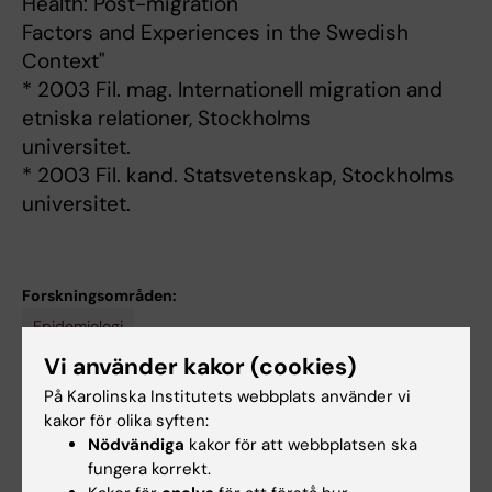
Health: Post-migration
Factors and Experiences in the Swedish
Context"
* 2003 Fil. mag. Internationell migration and
etniska relationer, Stockholms
universitet.
* 2003 Fil. kand. Statsvetenskap, Stockholms
universitet.
Forskningsområden:
Epidemiologi
Vi använder kakor (cookies)
Internationell migration och etniska relationer (IMER)
På Karolinska Institutets webbplats använder vi
Samhällsvetenskapliga hälso- och koststudier
kakor för olika syften:
Är du Petter Tinghög?
Nödvändiga
kakor för att webbplatsen ska
Redigera din profil
fungera korrekt.