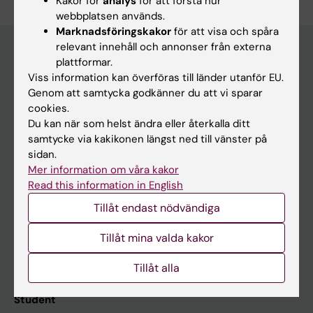
Kakor för
analys
för att förstå hur
webbplatsen används.
Marknadsföringskakor
för att visa och spåra
relevant innehåll och annonser från externa
plattformar.
Viss information kan överföras till länder utanför EU.
Huvudmeny
Genom att samtycka godkänner du att vi sparar
Utbildning
cookies.
Du kan när som helst ändra eller återkalla ditt
Forskarutbildning
samtycke via kakikonen längst ned till vänster på
Forskning
sidan.
Mer information om våra kakor
Om KI
Read this information in English
Tillåt endast nödvändiga
På gång
Tillåt mina valda kakor
Nyheter
Kalender
Tillåt alla
Student