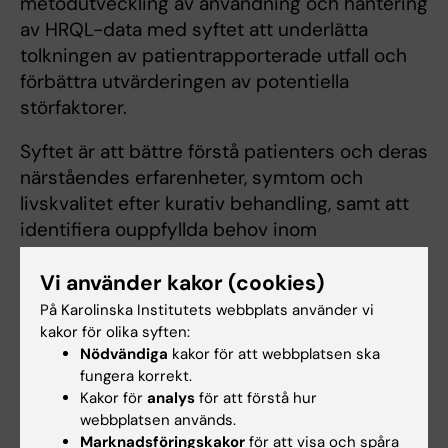
metodutveckling av användning och hantering
av HRQL-data med syftet att underlätta
tolkningen av patientrapporterade utfall och
förbättra utvärderingen av potentiella
störfaktorer.
Syftet är att bättre förstå patienters och deras
närståendes erfarenheter, symtom och
livskvalitet efter kurativ behandling, samt att
identifiera ouppfyllda behov inom
uppföljningsvården.
Vi använder kakor (cookies)
Pernilla och hennes grupp arbetar med en
På Karolinska Institutets webbplats använder vi
stor nationell kohortstudie (OSCAR-studien)
kakor för olika syften:
med >400 patienter som följs upp
Nödvändiga
kakor för att webbplatsen ska
regelbundet under 12 år med nästan 500
fungera korrekt.
Kakor för
analys
för att förstå hur
patientrapporterade utfallsfrågor. Denna
webbplatsen används.
kohort har varit en huvudsaklig källa och grund
Marknadsföringskakor
för att visa och spåra