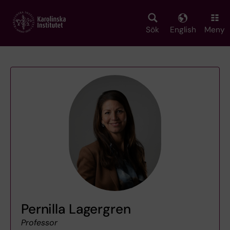
Skip
to
main
Sök
English
Meny
content
Pernilla Lagergren
Professor