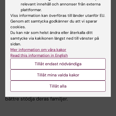
för utvecklingen av en digital plattform
relevant innehåll och annonser från externa
(
RECapp-plattformen
) som är utformad för att
plattformar.
stödja patienter i efterbehandlingsfasen och
Viss information kan överföras till länder utanför EU.
Genom att samtycka godkänner du att vi sparar
som nu ska testas i en nationell randomiserad
cookies.
kontrollerad studie.
Du kan när som helst ändra eller återkalla ditt
samtycke via kakikonen längst ned till vänster på
Forskargruppen främjar aktivt
sidan.
patientmedverkan i forskning
och har haft en
Mer information om våra kakor
etablerad patientpartnerskapsgrupp sedan
Read this information in English
2016.
Tillåt endast nödvändiga
Slutligen syftar denna forskning till att bidra till
Tillåt mina valda kakor
en mer personcentrerad, responsiv och jämlik
vård för patienter som återhämtar sig från
Tillåt alla
matstrups- och magsäckscancer, samt till att
bättre stödja deras familjer.