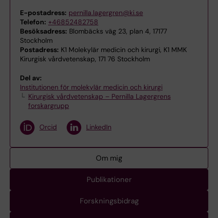
E-postadress:
pernilla.lagergren@ki.se
Telefon:
+46852482758
Besöksadress:
Blombäcks väg 23, plan 4, 17177
Stockholm
Postadress:
K1 Molekylär medicin och kirurgi, K1 MMK
Kirurgisk vårdvetenskap, 171 76 Stockholm
Del av:
Institutionen för molekylär medicin och kirurgi
Kirurgisk vårdvetenskap – Pernilla Lagergrens
forskargrupp
Orcid
LinkedIn
Om mig
Publikationer
Forskningsbidrag