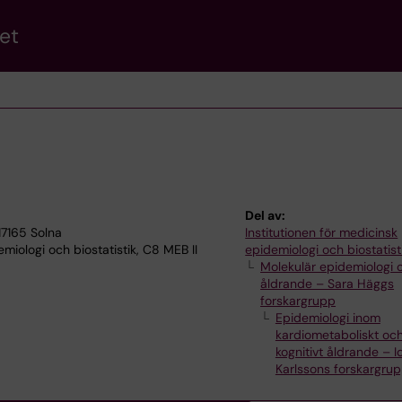
et
Del av:
17165 Solna
Institutionen för medicinsk
iologi och biostatistik, C8 MEB II
epidemiologi och biostatist
Molekulär epidemiologi 
åldrande – Sara Häggs
forskargrupp
Epidemiologi inom
kardiometaboliskt oc
kognitivt åldrande – I
Karlssons forskargru