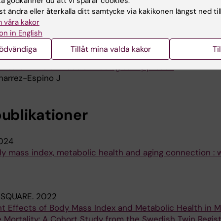
 mortality: a cohort study from the Swedish Twin Registr
 godkänner du att vi sparar cookies.
 Years
t ändra eller återkalla ditt samtycke via kakikonen längst ned til
B; Reynolds CA; Finkel D; Karlsson IK; Aslan AKD
 våra kakor
on in English
 INTERPERSONAL VIOLENCE.
2020;35(19-20):4083-4116
nödvändiga
Tillåt mina valda kakor
Ti
rs Associated With Intimate Partner Violence Among Yo
ears in India: A Social-Ecological Approach
narrez-Espino J
publikationer
024
y mass index, metabolic health and aging connection : 
 SQUARE.
2022
t Effects of Body Mass Index and Metabolic Health in M
e Mortality: A Cohort Study from the Swedish Twin Regist