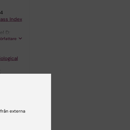
24
ass Index
el D;
författare
ological
K
e to late-
 från externa
id- and