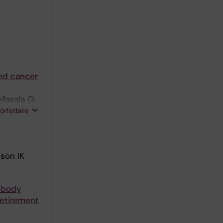
nd cancer
 Masala G;
P;
författare
sson IK
n body
Retirement