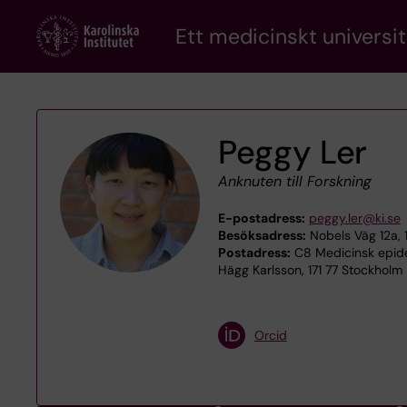
Skip
Ett medicinskt universit
to
main
content
Peggy Ler
Anknuten till Forskning
E-postadress:
peggy.ler@ki.se
Besöksadress:
Nobels Väg 12a, 
Postadress:
C8 Medicinsk epidem
Hägg Karlsson, 171 77 Stockholm
Orcid