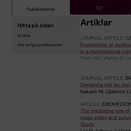
CV
Publikationer
Artiklar
Hitta på sidan
Artiklar
JOURNAL ARTICLE:
C
Proteomics of multim
Alla övriga publikationer
in a multinational coh
Stein MJ; Viallon V; L
Beigrezaei S; Koop Y; 
Freisling H
JOURNAL ARTICLE:
B
Dementia risk by met
Nakash M; Ojalehto Lin
ARTICLE:
EBIOMEDICI
The mediating role of
mass index and surviv
Study