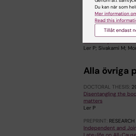
late-life on all-cause
Genom att samtycka
mean follow-up of 13
Du kan när som hels
Ler P; Li X; Hassing L
Mer information om
Read this informati
ARTICLE:
JOURNAL OF
Tillåt endast 
Prevalence and Facto
Women Aged 15 to 24 Y
Ler P; Sivakami M; Mo
Alla övriga 
DOCTORAL THESIS:
2
Disentangling the bod
matters
Ler P
PREPRINT:
RESEARCH
Independent and Join
Late-life on All-Caus