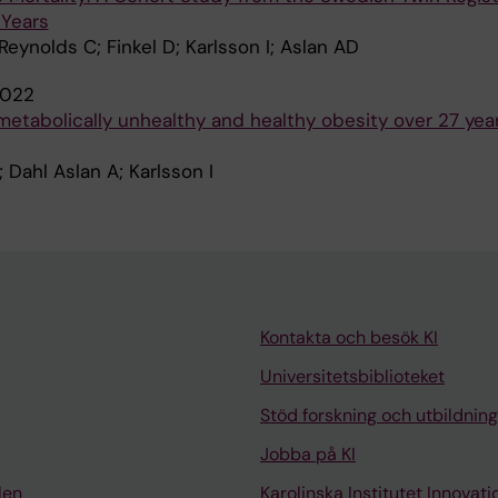
 Years
 Reynolds C; Finkel D; Karlsson I; Aslan AD
022
etabolically unhealthy and healthy obesity over 27 yea
; Dahl Aslan A; Karlsson I
Kontakta och besök KI
Universitetsbiblioteket
Stöd forskning och utbildning
Jobba på KI
len
Karolinska Institutet Innovati