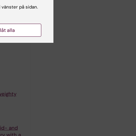
y with a
l vänster på sidan.
llåt alla
ung
weighty
id- and
ry with a