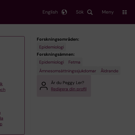
English
Sök
Meny
Forskningsområden:
Epidemiologi
Forskningsämnen:
Epidemiologi
Fetma
Ämnesomsättningssjukdomar
Åldrande
Är du Peggy Ler?
ik
Redigera din profil
och
h
da
pp