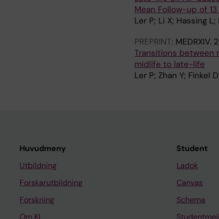
Mean Follow-up of 13
Ler P; Li X; Hassing L;
PREPRINT:
MEDRXIV.
2
Transitions between m
midlife to late-life
Ler P; Zhan Y; Finkel D
Huvudmeny
Student
Utbildning
Ladok
Forskarutbildning
Canvas
Forskning
Schema
Om KI
Studentmej