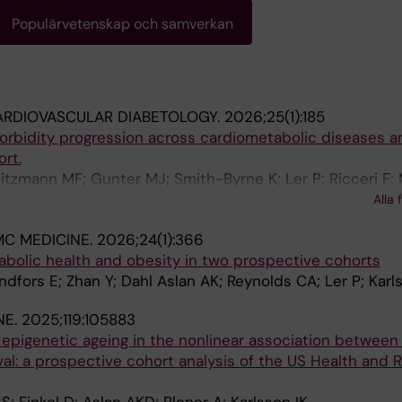
Populärvetenskap och samverkan
ARDIOVASCULAR DIABETOLOGY.
2026;25(1):185
orbidity progression across cardiometabolic diseases a
ort.
eitzmann MF; Gunter MJ; Smith-Byrne K; Ler P; Ricceri F;
Zamora-Ros R; Jiménez-Zabala A; Lill CM; Riboli E; Ferrari 
Alla 
MC MEDICINE.
2026;24(1):366
abolic health and obesity in two prospective cohorts
dfors E; Zhan Y; Dahl Aslan AK; Reynolds CA; Ler P; Karl
NE.
2025;119:105883
 epigenetic ageing in the nonlinear association betwee
al: a prospective cohort analysis of the US Health and 