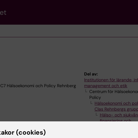
et
Del av:
Institutionen för lärande, in
 C7 Hälsoekonomi och Policy Rehnberg
management och etik
Centrum för Hälsoekono
Policy
Hälsoekonomi och pol
Clas Rehnbergs grup
Hälso- och sjukvå
finansiering och
organisation – Clas
kakor (cookies)
Rehnbergs grupp