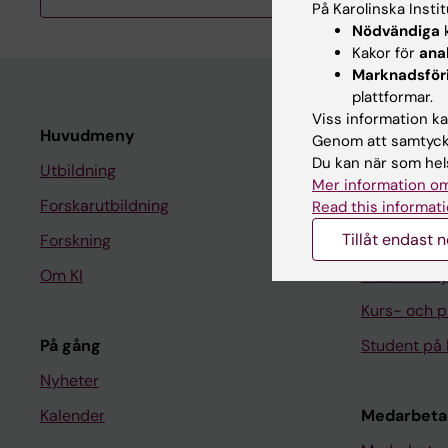
På Karolinska Insti
Nödvändiga
k
Kakor för
ana
Marknadsför
plattformar.
Viss information kan
Huvudmeny
Student
Genom att samtycka
Du kan när som hels
Utbildning
Ladok
Mer information om
Forskarutbildning
Canvas
Read this informati
Tillåt endast 
Forskning
Schema
Om KI
Studentmej
Kurs- och 
På gång
Student på 
Nyheter
Kalender
Medarbeta