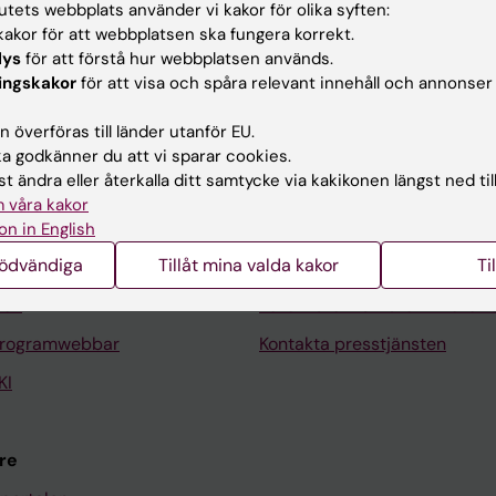
tutets webbplats använder vi kakor för olika syften:
akor för att webbplatsen ska fungera korrekt.
lys
för att förstå hur webbplatsen används.
ingskakor
för att visa och spåra relevant innehåll och annonser
 överföras till länder utanför EU.
Kontakta och besök KI
 godkänner du att vi sparar cookies.
t ändra eller återkalla ditt samtycke via kakikonen längst ned til
Universitetsbiblioteket
 våra kakor
Stöd forskning och utbildning
on in English
nödvändiga
Tillåt mina valda kakor
Ti
Jobba på KI
len
Karolinska Institutet Innovati
programwebbar
Kontakta presstjänsten
KI
re