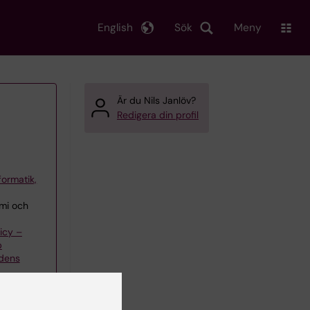
English
Sök
Meny
Är du Nils Janlöv?
Redigera din profil
formatik,
mi och
icy –
p
rdens