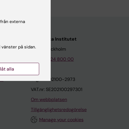
 från externa
Karolinska Institutet
l vänster på sidan.
171 77 Stockholm
Tel: 08-524 800 00
llåt alla
on
Org.nr: 202100-2973
VAT.nr: SE202100297301
Om webbplatsen
Tillgänglighetsredogörelse
Manage your cookies