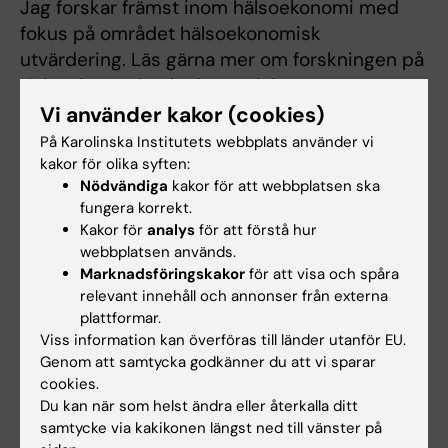
Jag forskar främst inom hälsoekonomi med
fokus på området hälsoekonomisk
utvärdering. Läs gärna mer om forskningen på
Hälsoekonomi och ekonomisk
utvärdering [1].
Vi använder kakor (cookies)
[1]
https://ki.se/lime/halsoekonomi-och-
På Karolinska Institutets webbplats använder vi
ekonomisk-utvardering
kakor för olika syften:
Nödvändiga
kakor för att webbplatsen ska
fungera korrekt.
Kakor för
analys
för att förstå hur
webbplatsen används.
Forskningsområden:
Marknadsföringskakor
för att visa och spåra
Hälso- och sjukvårdsorganisation, hälsopolitik och
relevant innehåll och annonser från externa
hälsoekonomi
plattformar.
Viss information kan överföras till länder utanför EU.
Nationalekonomi
Genom att samtycka godkänner du att vi sparar
Samhällsvetenskapliga hälso- och koststudier
cookies.
Du kan när som helst ändra eller återkalla ditt
Är du Niklas Zethraeus?
samtycke via kakikonen längst ned till vänster på
Redigera din profil