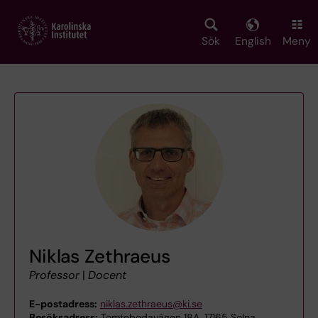
Skip
to
main
Sök
English
Meny
content
Niklas Zethraeus
Professor
|
Docent
E-postadress:
niklas.zethraeus@ki.se
Besöksadress:
Tomtebodavägen 18A, 17165 Solna