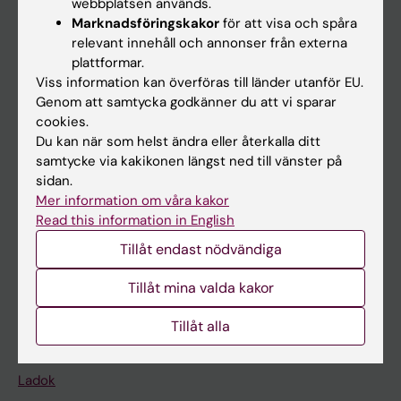
webbplatsen används.
Marknadsföringskakor
för att visa och spåra
relevant innehåll och annonser från externa
plattformar.
Huvudmeny
Viss information kan överföras till länder utanför EU.
Utbildning
Genom att samtycka godkänner du att vi sparar
cookies.
Forskarutbildning
Du kan när som helst ändra eller återkalla ditt
Forskning
samtycke via kakikonen längst ned till vänster på
sidan.
Om KI
Mer information om våra kakor
Read this information in English
På gång
Tillåt endast nödvändiga
Nyheter
Tillåt mina valda kakor
Kalender
Tillåt alla
Student
Ladok