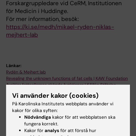
Forskargruppledare vid CeRM, Institutionen
för Medicin i Huddinge.
För mer information, besök:
https://ki.se/medh/mikael-ryden-niklas-
mejhert-lab
Länkar:
Rydén & Mejhert lab
Revealing the unknown functions of fat cells | KAW Foundation
Avslöjar fettcellernas okända funktioner | KAW:s Stiftelse
Forskningsområden:
Vi använder kakor (cookies)
Endokrinologi och diabetes
På Karolinska Institutets webbplats använder vi
kakor för olika syften:
Är du Niklas Mejhert?
Nödvändiga
kakor för att webbplatsen ska
Redigera din profil
fungera korrekt.
Kakor för
analys
för att förstå hur