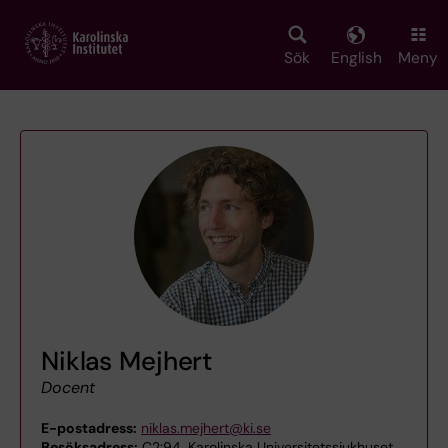
Skip
to
main
Sök
English
Meny
content
Niklas Mejhert
Docent
E-postadress:
niklas.mejhert@ki.se
Besöksadress:
C2:94, Karolinska Universitetssjukhuset