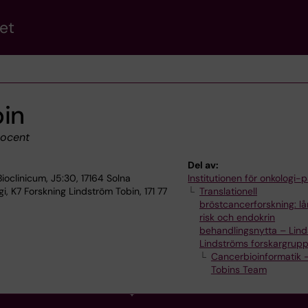
et
bin
ocent
Del av:
ioclinicum, J5:30, 17164 Solna
Institutionen för onkologi-p
, K7 Forskning Lindström Tobin, 171 77
Translationell
bröstcancerforskning: lå
risk och endokrin
behandlingsnytta – Lin
Lindströms forskargrup
Cancerbioinformatik 
Tobins Team