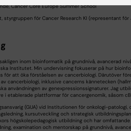
ande, Cancer Core Europe Summer School
 styrgruppen för Cancer Research KI (representant för 
ng
akligen inom bioinformatik på grundnivå, avancerad niv
nska Institutet. Min undervisning fokuserar på hur bioinf
för att öka förståelsen av cancerbiologi. Därutöver före
av cancerbiologi, inklusive cancerns kännetecken (hallm
ska användningen av genexpressionssignaturer. Jag utbi
e i etablerade plattformar för cancergenomik, såsom cBi
sansvarig (GUA) vid Institutionen för onkologi-patologi, d
gsledning, kursutveckling och strategisk utbildningsplan
kors högskolepedagogisk utbildning och har omfattande
dning, examination och mentorskap på grundnivå, avance