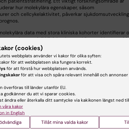
h patientstratifiering. Ett viktigt forskningsområde är
tuderar hur molekylära egenskaper, såsom
rer och cellcykelaktivitet, påverkar sjukdomsutveckling
prognos.
olekylära data med stora kliniska kohorter identifierar 
rer med potentiell klinisk relevans. Vi utvecklar även bi
vna dataanalytiska metoder för att stödja translationell 
kakor (cookies)
tratifiering inom olika cancerformer.
tutets webbplats använder vi kakor för olika syften:
akor för att webbplatsen ska fungera korrekt.
 och förtroendeuppdrag
lys
för att förstå hur webbplatsen används.
ingskakor
för att visa och spåra relevant innehåll och annonser
eståndare för cBioNet (Cancer Bioinformatics Network),
 överföras till länder utanför EU.
 godkänner du att vi sparar cookies.
amot, Pfizer Breast Cancer Translational Research Advi
t ändra eller återkalla ditt samtycke via kakikonen längst ned til
 våra kakor
amot, BRECT (Breast Cancer Research Consortium)
on in English
nödvändiga
Tillåt mina valda kakor
Ti