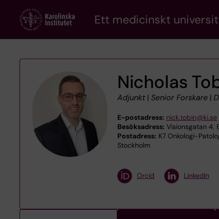
Skip
Ett medicinskt universit
to
main
content
Nicholas To
Adjunkt
|
Senior Forskare
|
D
E-postadress:
nick.tobin@ki.se
Besöksadress:
Visionsgatan 4. B
Postadress:
K7 Onkologi-Patologi
Stockholm
Orcid
LinkedIn