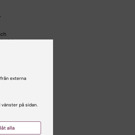
,
och
ologiskt
forskning
 från externa
 OnkPat
sory Board
l vänster på sidan.
llåt alla