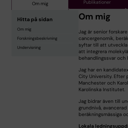
Publikationer
Om mig
Om mig
Hitta på sidan
Om mig
Jag är senior forskar
cancergenomik, beräkn
Forskningsbeskrivning
syftar till att utveck
Undervisning
att integrera molekylä
behandlingssvar och 
Jag har en kandidatex
City University. Efter
Manchester och Karoli
Karolinska Institutet.
Jag bidrar även till u
grundnivå, avancerad 
beräkningsmässiga och
Lokala ledningsuppd