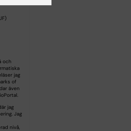
JF)
å och
ormatiska
läser jag
arks of
ldar även
oPortal.
är jag
ering. Jag
rad nivå,