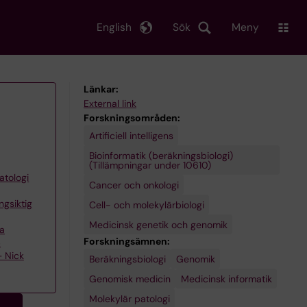
English
Sök
Meny
Länkar:
External link
Forskningsområden:
Artificiell intelligens
Bioinformatik (beräkningsbiologi)
(Tillämpningar under 10610)
atologi
Cancer och onkologi
ngsiktig
Cell- och molekylärbiologi
Medicinsk genetik och genomik
da
Forskningsämnen:
p
– Nick
Beräkningsbiologi
Genomik
Genomisk medicin
Medicinsk informatik
Molekylär patologi