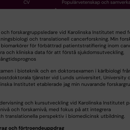
CV
Populärvetenskap och samverk
e och forskargruppsledare vid Karolinska Institutet med 
ingsbiologi och translationell cancerforskning. Min fors
la biomarkörer för förbättrad patientstratifiering inom c
ra och kliniska data för att förstå sjukdomsutveckling,
långtidsprognos
amen i bioteknik och en doktorsexamen i kärlbiologi frå
 postdoktorala tjänster vid Lunds universitet, University o
nska Institutet etablerade jag min nuvarande forskargr
ndervisning och kursutveckling vid Karolinska Institutet p
nivå och forskarnivå, med fokus på att integrera
 translationella perspektiv i biomedicinsk utbildning.
rag och förtroendeuppdrag