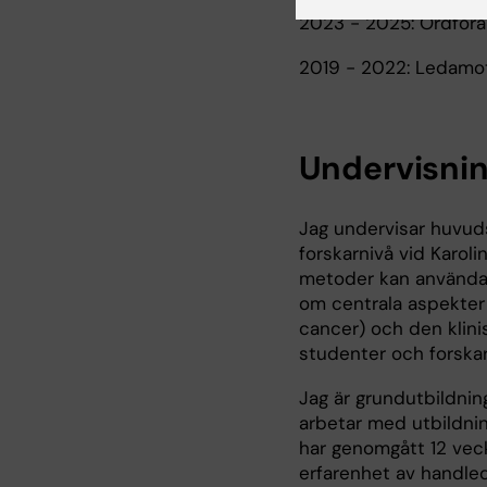
2023 - 2025: Ordför
2019 - 2022: Ledamot,
Undervisni
Jag undervisar huvuds
forskarnivå vid Karoli
metoder kan användas 
om centrala aspekter 
cancer) och den klini
studenter och forskar
Jag är grundutbildning
arbetar med utbildnin
har genomgått 12 vec
erfarenhet av handle