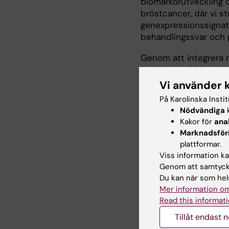
biomarkörutveckling oc
bröstcancer, där vi s
genexpressionssignatu
behandlingssvar och 
Genom att integrera m
utvärderar vi biomarkö
förankrade och AI-dri
Vi använder 
och förbättra patients
På Karolinska Insti
Nödvändiga
k
Forskningsledarskap
Kakor för
ana
Marknadsför
Pågående uppdrag
plattformar.
2021 - pågående: För
Viss information kan
Genom att samtycka
2020 - pågående: Led
Du kan när som hels
Mer information om
2013 - pågående: Led
Read this informati
Tillåt endast 
Tidigare uppdrag