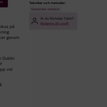
an
Tekniker och metoder:
Genomisk medicin
Är du Nicholas Tobin?
Redigera din profil
fokus på
kning
ancer genom
n Dublin
f
upp vid
å