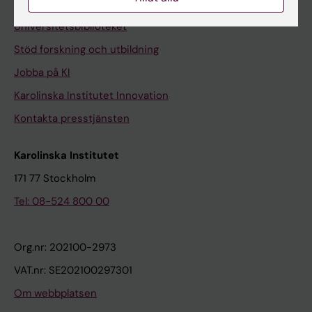
Kontakta och besök KI
Universitetsbiblioteket
Stöd forskning och utbildning
Jobba på KI
Karolinska Institutet Innovation
Kontakta presstjänsten
Karolinska Institutet
171 77 Stockholm
Tel: 08-524 800 00
Org.nr: 202100-2973
VAT.nr: SE202100297301
Om webbplatsen