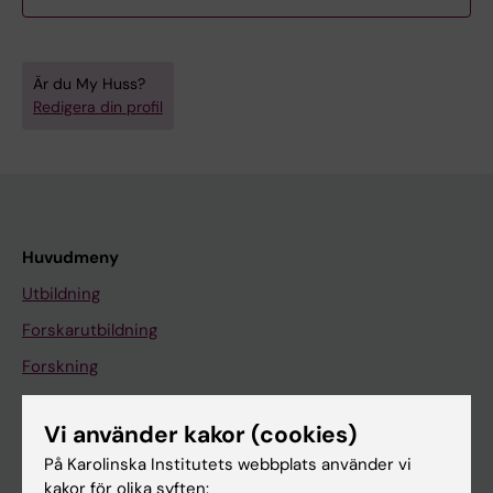
Är du My Huss?
Redigera din profil
Huvudmeny
Utbildning
Forskarutbildning
Forskning
Om KI
Vi använder kakor (cookies)
På Karolinska Institutets webbplats använder vi
På gång
kakor för olika syften: