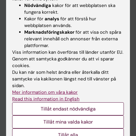
Nyheter
Nödvändiga
kakor för att webbplatsen ska
fungera korrekt.
Kalender
Kakor för
analys
för att förstå hur
webbplatsen används.
Student
Marknadsföringskakor
för att visa och spåra
relevant innehåll och annonser från externa
Ladok
plattformar.
Canvas
Viss information kan överföras till länder utanför EU.
Genom att samtycka godkänner du att vi sparar
Schema
cookies.
Studentmejlen
Du kan när som helst ändra eller återkalla ditt
samtycke via kakikonen längst ned till vänster på
Kurs- och programwebbar
sidan.
Student på KI
Mer information om våra kakor
Read this information in English
Tillåt endast nödvändiga
Medarbetare
Medarbetarportalen
Tillåt mina valda kakor
Tillåt alla