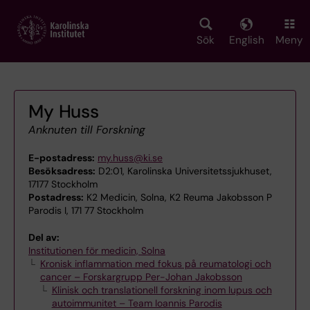
Skip
to
main
Sök
English
Meny
content
My Huss
Anknuten till Forskning
E-postadress:
my.huss@ki.se
Besöksadress:
D2:01, Karolinska Universitetssjukhuset,
17177 Stockholm
Postadress:
K2 Medicin, Solna, K2 Reuma Jakobsson P
Parodis I, 171 77 Stockholm
Del av:
Institutionen för medicin, Solna
Kronisk inflammation med fokus på reumatologi och
cancer – Forskargrupp Per-Johan Jakobsson
Klinisk och translationell forskning inom lupus och
autoimmunitet – Team Ioannis Parodis