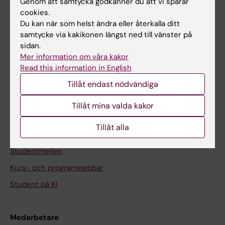
Genom att samtycka godkänner du att vi sparar
cookies.
Du kan när som helst ändra eller återkalla ditt
På gång
samtycke via kakikonen längst ned till vänster på
Nyheter
sidan.
Mer information om våra kakor
Kalender
Read this information in English
Tillåt endast nödvändiga
Student
Ladok
Tillåt mina valda kakor
Canvas
Tillåt alla
Schema
Studentmejlen
Kurs- och programwebbar
Student på KI
Medarbetare