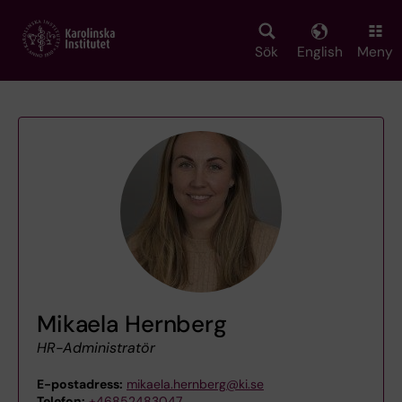
Skip
to
main
Sök
English
Meny
content
Mikaela Hernberg
HR-Administratör
E-postadress:
mikaela.hernberg@ki.se
Telefon:
+46852483047