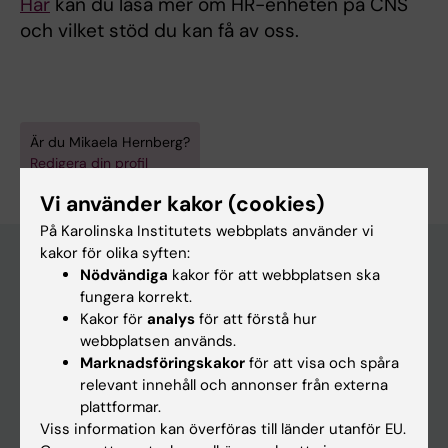
Här
kan du läsa mer om HR-enheten på CNS
och vilket stöd du kan få av oss.
Är du Mikaela Hernberg?
Redigera din profil
Vi använder kakor (cookies)
På Karolinska Institutets webbplats använder vi
kakor för olika syften:
Nödvändiga
kakor för att webbplatsen ska
fungera korrekt.
Huvudmeny
Kakor för
analys
för att förstå hur
Utbildning
webbplatsen används.
Marknadsföringskakor
för att visa och spåra
Forskarutbildning
relevant innehåll och annonser från externa
Forskning
plattformar.
Viss information kan överföras till länder utanför EU.
Om KI