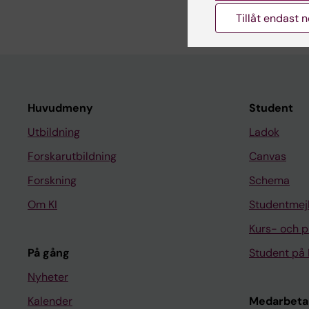
P; Michel J-B; Mercie
Tillåt endast 
Huvudmeny
Student
Utbildning
Ladok
Forskarutbildning
Canvas
Forskning
Schema
Om KI
Studentmej
Kurs- och 
På gång
Student på 
Nyheter
Kalender
Medarbeta