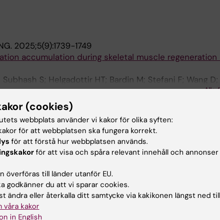
NG.
2025;5(9):1739-1749
tion accumulation during skeletal muscle regeneration
; Subhash S; Helgadottir HT; Bardin M; Stefani F; Wang D;
Alla 
 Eriksson M
kakor (cookies)
ONTIERS IN CARDIOVASCULAR MEDICINE.
2022;9:84868
tutets webbplats använder vi kakor för olika syften:
-/-
rotic plaque in AOC3 knock-out in ApoE
mice and
akor för att webbplatsen ska fungera korrekt.
OC3 in atherosclerotic human coronary arteries
lys
för att förstå hur webbplatsen används.
etin R; Jahangiri M; Bardin M; Lerognon C; Feve B; Lacolley
ingskakor
för att visa och spåra relevant innehåll och annonser
Alla 
 överföras till länder utanför EU.
AL PHARMACOLOGY.
2022;201:115075
 godkänner du att vi sparar cookies.
8 axis is expressed in human coronary atherosclerosis 
t ändra eller återkalla ditt samtycke via kakikonen längst ned til
ection in apolipoprotein E deficient mice
 våra kakor
; Lagrange J; Mahdi A; Arnardottir H; Feve B; Regnault V;
on in English