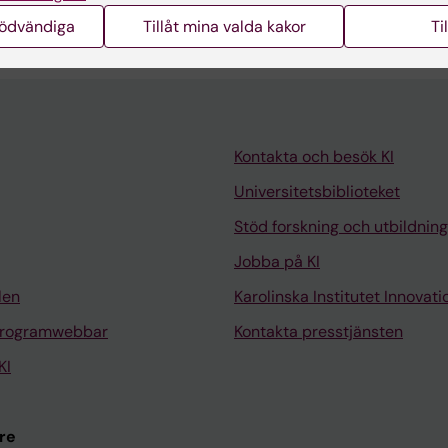
Alla 
r N; Back M
nödvändiga
Tillåt mina valda kakor
Ti
Kontakta och besök KI
Universitetsbiblioteket
Stöd forskning och utbildning
Jobba på KI
len
Karolinska Institutet Innovati
programwebbar
Kontakta presstjänsten
KI
re