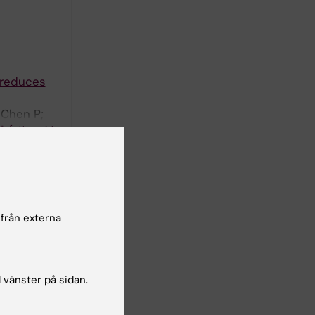
 reduces
 Chen P;
författare
0
 P;
 från externa
författare
and
l vänster på sidan.
 Lacolley