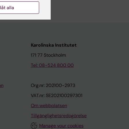
författare
llåt alla
Karolinska Institutet
171 77 Stockholm
Tel: 08-524 800 00
on
Org.nr: 202100-2973
VAT.nr: SE202100297301
Om webbplatsen
Tillgänglighetsredogörelse
Manage your cookies