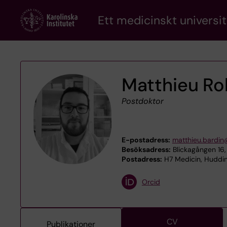
Skip
Ett medicinskt universit
to
main
content
Matthieu Ro
Postdoktor
E-postadress:
matthieu.bardin
Besöksadress:
Blickagången 16,
Postadress:
H7 Medicin, Hudding
Orcid
CV
Publikationer