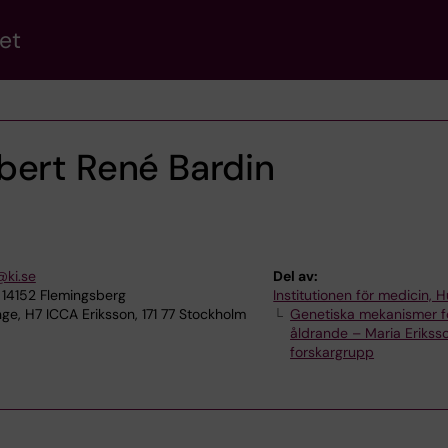
et
bert René Bardin
@ki.se
Del av:
 14152 Flemingsberg
Institutionen för medicin, 
e, H7 ICCA Eriksson, 171 77 Stockholm
Genetiska mekanismer f
åldrande – Maria Erikss
forskargrupp