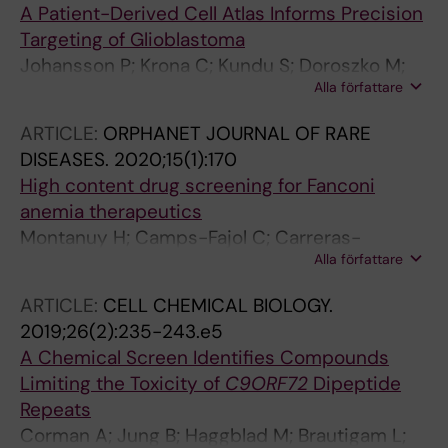
A Patient-Derived Cell Atlas Informs Precision
Helleday T
Targeting of Glioblastoma
Johansson P; Krona C; Kundu S; Doroszko M;
Alla författare
Baskaran S; Schmidt L; Vinel C; Almstedt E;
Elgendy R; Elfineh L; Gallant C; Lundsten S;
ARTICLE:
ORPHANET JOURNAL OF RARE
Gago FJF; Hakkarainen A; Sipila P; Haggblad M;
DISEASES.
2020;15(1):170
Martens U; Lundgren B; Frigault MM; Lane DP;
High content drug screening for Fanconi
Swartling FJ; Uhrbom L; Nestor M; Marino S;
anemia therapeutics
Nelander S
Montanuy H; Camps-Fajol C; Carreras-
Alla författare
Puigvert J; Haggblad M; Lundgren B; Aza-
Carmona M; Helleday T; Minguillon J; Surralles
ARTICLE:
CELL CHEMICAL BIOLOGY.
J
2019;26(2):235-243.e5
A Chemical Screen Identifies Compounds
Limiting the Toxicity of
C9ORF72
Dipeptide
Repeats
Corman A; Jung B; Haggblad M; Brautigam L;