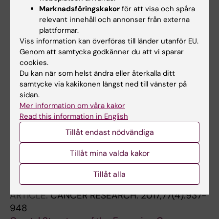
Scobie M; Helleday T
Marknadsföringskakor
för att visa och spåra
ARTICLE:
BIOORGANIC & MEDICINAL
relevant innehåll och annonser från externa
CHEMISTRY LETTERS.
2017;27(15):3219-3225
plattformar.
Diverse heterocyclic scaffolds as dCTP
Viss information kan överföras till länder utanför EU.
pyrophosphatase 1 inhibitors. Part 2:
Genom att samtycka godkänner du att vi sparar
cookies.
Pyridone- and pyrimidinone-derived systems
Du kan när som helst ändra eller återkalla ditt
Llona-Minguez S; Haggblad M; Martens U;
samtycke via kakikonen längst ned till vänster på
Alla författare
Johansson L; Sigmundsson K; Lundback T;
sidan.
Loseva O; Jemth A-S; Lundgren B; Jensen AJ;
Mer information om våra kakor
ARTICLE:
JOURNAL OF MEDICINAL CHEMISTRY.
Scobie M; Helleday T
Read this information in English
2017;60(5):2148-2154
Tillåt endast nödvändiga
Identification of Triazolothiadiazoles as Potent
Inhibitors of the dCTP Pyrophosphatase 1
Tillåt mina valda kakor
Llona-Minguez S; Hoglund A; Wiita E; Almlof I;
Alla författare
Mateus A; Calderon-Montano JM; Cazares-
Tillåt alla
Korner C; Homan E; Loseva O; Baranczewski P;
ARTICLE:
CANCER RESEARCH.
2017;77(4):937-
Jemth A-S; Haggblad M; Martens U; Lundgren
948
B; Artursson P; Lundback T; Jensen AJ;