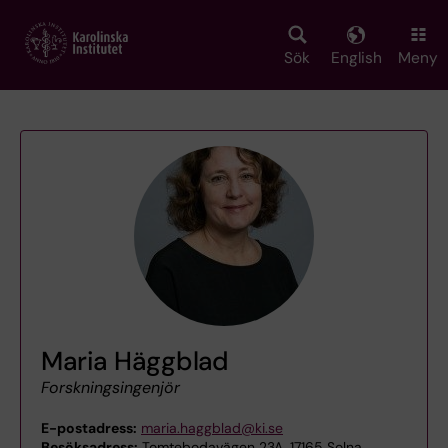
Skip
to
main
Sök
English
Meny
content
Maria Häggblad
Forskningsingenjör
E-postadress:
maria.haggblad@ki.se
Besöksadress:
Tomtebodavägen 23A, 17165 Solna