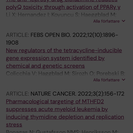
Carreras-Puigvert J; Lafarga M; Klingstrom J;
polyQ toxicity through activation of PPARγ γ
Huhn D; Fernandez-Capetillo O
Li X; Hernandez I; Koyuncu S; Haeggblad M;
Alla författare
Lidemalm L; Abbas AA; Bendeguz S; Goebloes
A; Brautigam L; Lucas JJ; Carreras-Puigvert J;
ARTICLE:
FEBS OPEN BIO.
2022;12(10):1896-
Huehn D; Pircs K; Vilchez D; Fernandez-
1908
Capetillo O
New regulators of the tetracycline-inducible
gene expression system identified by
chemical and genetic screens
Colicchia V; Haggblad M; Sirozh O; Porebski B;
Alla författare
Balan M; Li X; Lidemalm L; Carreras-Puigvert J;
Huhn D; Fernandez-Capetillo O
ARTICLE:
NATURE CANCER.
2022;3(2):156-172
Pharmacological targeting of MTHFD2
suppresses acute myeloid leukemia by
inducing thymidine depletion and replication
stress
Bonagas N; Gustafsson NMS; Henriksson M;