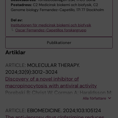
Postadress:
C2 Medicinsk biokemi och biofysik, C2
Genome biology Fernandez-Capetillo, 171 77 Stockholm
Del av:
Institutionen för medicinsk biokemi och biofysik
Oscar Fernandez-Capetillos forskargrupp
Publikationer
Artiklar
ARTICLE:
MOLECULAR THERAPY.
2024;32(9):3012-3024
Discovery of a novel inhibitor of
macropinocytosis with antiviral activity
Porebski B; Christ W; Corman A; Haraldsson M;
Alla författare
Barz M; Lidemalm L; Haggblad M; Ilmain J;
Wright SC; Murga M; Schlegel J; Jarvius M;
ARTICLE:
EBIOMEDICINE.
2024;103:105124
Lapins M; Sezgin E; Bhabha G; Lauschke VM;
The anti-leprosy drug clofazimine reduces