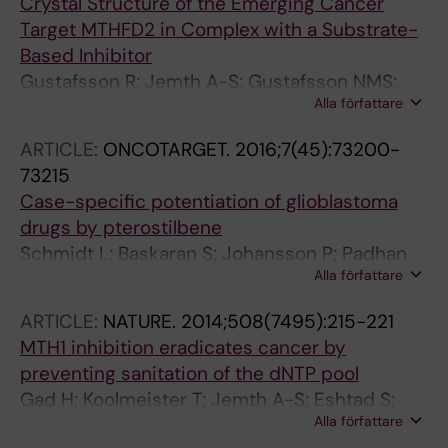
Crystal Structure of the Emerging Cancer
Berglund UW; Scobie M; Helledayt T
Target MTHFD2 in Complex with a Substrate-
Based Inhibitor
Gustafsson R; Jemth A-S; Gustafsson NMS;
Alla författare
Farnegardh K; Loseva O; Wiita E; Bonagas N;
Dahllund L; Llona-Minguez S; Haggblad M;
ARTICLE:
ONCOTARGET.
2016;7(45):73200-
Henriksson M; Andersson Y; Homan E;
73215
Helleday T; Stenmark P
Case-specific potentiation of glioblastoma
drugs by pterostilbene
Schmidt L; Baskaran S; Johansson P; Padhan
Alla författare
N; Matuszewski D; Green LC; Elfineh L; Wee S;
Haggblad M; Martens U; Westermark B;
ARTICLE:
NATURE.
2014;508(7495):215-221
Forsberg-Nilsson K; Uhrbom L; Claesson-
MTH1 inhibition eradicates cancer by
Welsh L; Andang M; Sintorn I-M; Lundgren B;
preventing sanitation of the dNTP pool
Lonnstedt I; Krona C; Nelander S
Gad H; Koolmeister T; Jemth A-S; Eshtad S;
Alla författare
Jacques SA; Strom CE; Svensson LM; Schultz