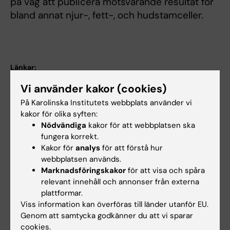
på väg att publicera motsvarande resultat för
bland annat njur-, fett-, och hudstamceller.
Länkar:
The genetic mechanisms of ageing
Vi använder kakor (cookies)
Åldrandets mekanismer i cellen
Forskningsområden:
På Karolinska Institutets webbplats använder vi
kakor för olika syften:
Cell- och molekylärbiologi
Nödvändiga
kakor för att webbplatsen ska
Medicinsk bioteknologi (Inriktn. mot cellbiologi (inkl.
fungera korrekt.
stamcellsbiologi), molekylärbiologi, mikrobiologi, biokemi
eller biofarmaci)
Kakor för
analys
för att förstå hur
webbplatsen används.
Medicinsk genetik och genomik
Marknadsföringskakor
för att visa och spåra
Forskningsämnen:
relevant innehåll och annonser från externa
Genominstabilitet
Satellitceller,
Tidigt
Åldrande
Hälsosamt åldrande
plattformar.
skelettmuskulatur
åldrande
Viss information kan överföras till länder utanför EU.
Kardiovaskulära sjukdomar
Mutation
Progeri
Genom att samtycka godkänner du att vi sparar
Visa alla
cookies.