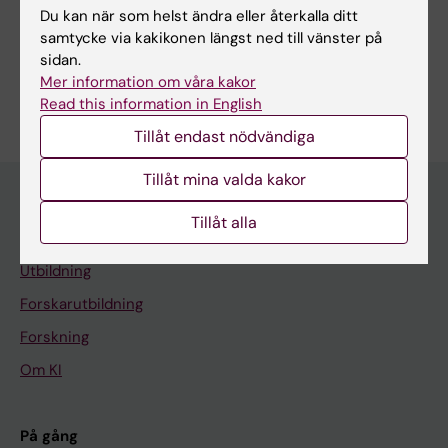
Du kan när som helst ändra eller återkalla ditt
Tekniker och metoder:
samtycke via kakikonen längst ned till vänster på
Molekylära modeller
Singelcellanalys
sidan.
Är du Maria Eriksson?
Mer information om våra kakor
Redigera din profil
Read this information in English
Tillåt endast nödvändiga
Tillåt mina valda kakor
Tillåt alla
Huvudmeny
Utbildning
Forskarutbildning
Forskning
Om KI
På gång