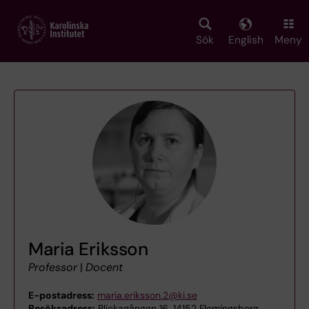
Skip
to
main
Sök
English
Meny
content
Maria Eriksson
Professor
|
Docent
E-postadress:
maria.eriksson.2@ki.se
Besöksadress:
Blickagången 16, 14152 Flemingsberg