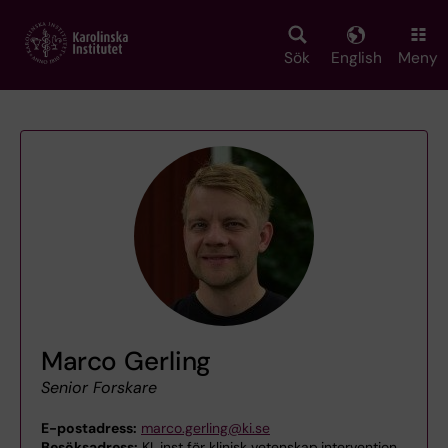
Skip
to
main
Sök
English
Meny
content
Marco Gerling
Senior Forskare
E-postadress:
marco.gerling@ki.se
Besöksadress:
KI, inst för klinisk vetenskap,intervention