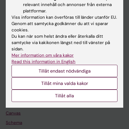
Huvudmeny
relevant innehåll och annonser från externa
plattformar.
Utbildning
Viss information kan överföras till länder utanför EU.
Forskarutbildning
Genom att samtycka godkänner du att vi sparar
cookies.
Forskning
Du kan när som helst ändra eller återkalla ditt
Om KI
samtycke via kakikonen längst ned till vänster på
sidan.
Mer information om våra kakor
På gång
Read this information in English
Nyheter
Tillåt endast nödvändiga
Kalender
Tillåt mina valda kakor
Student
Tillåt alla
Ladok
Canvas
Schema