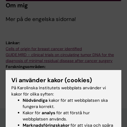
Om mig
Mer på de engelska sidorna!
Länkar:
Cells of origin for breast cancer identified
GUIDE.MRD - clinical trials on circulating tumor DNA for the
diagnosis of minimal residual disease after cancer surgery
Forskningsområden:
Cancer och onkologi
Gastroenterologi and hepatologi
Vi använder kakor (cookies)
Är du Marco Gerling?
På Karolinska Institutets webbplats använder vi
Redigera din profil
kakor för olika syften:
Nödvändiga
kakor för att webbplatsen ska
fungera korrekt.
Kakor för
analys
för att förstå hur
webbplatsen används.
Marknadsföringskakor
för att visa och spåra