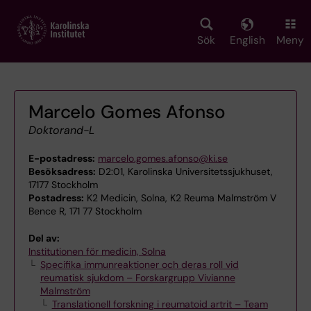
Skip
to
main
Sök
English
Meny
content
Marcelo Gomes Afonso
Doktorand-L
E-postadress:
marcelo.gomes.afonso@ki.se
Besöksadress:
D2:01, Karolinska Universitetssjukhuset,
17177 Stockholm
Postadress:
K2 Medicin, Solna, K2 Reuma Malmström V
Bence R, 171 77 Stockholm
Del av:
Institutionen för medicin, Solna
Specifika immunreaktioner och deras roll vid
reumatisk sjukdom – Forskargrupp Vivianne
Malmström
Translationell forskning i reumatoid artrit – Team