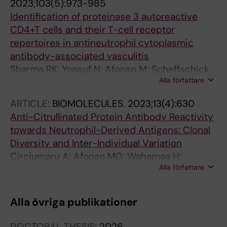
2023;103(5):973-985
Identification of proteinase 3 autoreactive
CD4+T cells and their T-cell receptor
repertoires in antineutrophil cytoplasmic
antibody-associated vasculitis
Sharma RK; Yoosuf N; Afonso M; Scheffschick
Alla författare
A; Avik A; Bartoletti A; Horuluoglu B; Boada
JSD; Boddul SK; Jonasdottir AD; Lovstrom B;
ARTICLE:
BIOMOLECULES.
2023;13(4):630
Brauner H; Raposo B; Chemin K; Bruchfeld A;
Anti-Citrullinated Protein Antibody Reactivity
Gunnarsson I; Malmstrom V
towards Neutrophil-Derived Antigens: Clonal
Diversity and Inter-Individual Variation
Circiumaru A; Afonso MG; Wahamaa H;
Alla författare
Krishnamurthy A; Hansson M; Mathsson-Alm
L; Keszei M; Stalesen R; Ottosson L; de Vries C;
Shelef MA; Malmstrom V; Klareskog L; Catrina
Alla övriga publikationer
AI; Gronwall C; Hensvold A; Rethi B
DOCTORAL THESIS:
2026