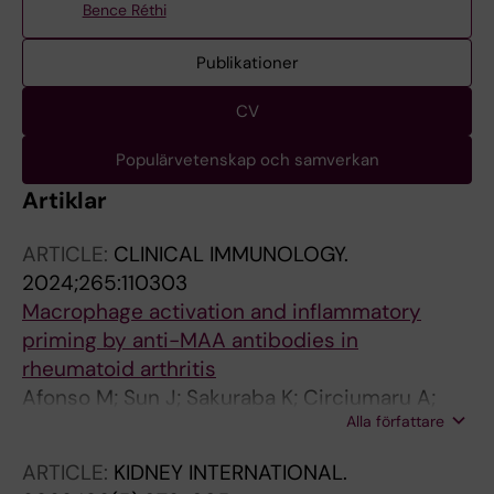
Bence Réthi
Publikationer
CV
Populärvetenskap och samverkan
Artiklar
ARTICLE:
CLINICAL IMMUNOLOGY.
2024;265:110303
Macrophage activation and inflammatory
priming by anti-MAA antibodies in
rheumatoid arthritis
Afonso M; Sun J; Sakuraba K; Circiumaru A;
Alla författare
Lagutkin D; Filipovic M; Catrina AI; Gronwall C;
Hensvold A; Rethi B
ARTICLE:
KIDNEY INTERNATIONAL.