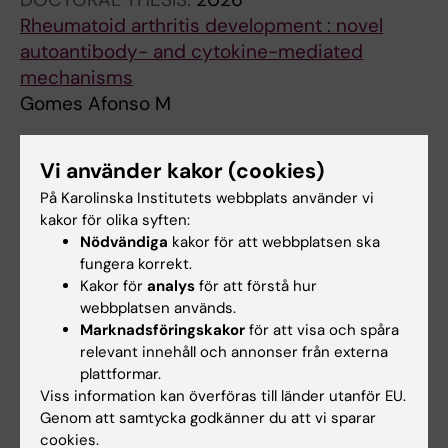
Rheumatoid arthritis development : novel
autoantibody- and cytokine-mediated
mechanisms
Gomes Afonso M
LETTER:
ANNALS OF THE RHEUMATIC
Vi använder kakor (cookies)
DISEASES.
2023;82(5):724-726
På Karolinska Institutets webbplats använder vi
Divergent and dominant anti-inflammatory
kakor för olika syften:
effects of patient-derived anticitrullinated
Nödvändiga
kakor för att webbplatsen ska
protein antibodies (ACPA) in arthritis
fungera korrekt.
development
Kakor för
analys
för att förstå hur
Raposo B; Afonso M; Israelsson L; Waehaemaa
webbplatsen används.
Alla författare
H; Stalesen R; Wermeling F; Hensvold AH;
Marknadsföringskakor
för att visa och spåra
relevant innehåll och annonser från externa
Groenwall C; Rethi B; Klareskog L; Malmstrom
plattformar.
V
Viss information kan överföras till länder utanför EU.
Forskningsområden:
Genom att samtycka godkänner du att vi sparar
cookies.
Immunologi (Medicinska aspekter under 30110 och