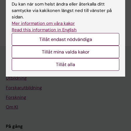
lantbruksvetenskapliga under 40302)
Du kan när som helst ändra eller återkalla ditt
samtycke via kakikonen längst ned till vänster på
Immunologi inom det medicinska området
Reumatologi
sidan.
Är du Marcelo Gomes Afonso?
Mer information om våra kakor
Redigera din profil
Read this information in English
Tillåt endast nödvändiga
Tillåt mina valda kakor
Tillåt alla
Huvudmeny
Utbildning
Forskarutbildning
Forskning
Om KI
På gång