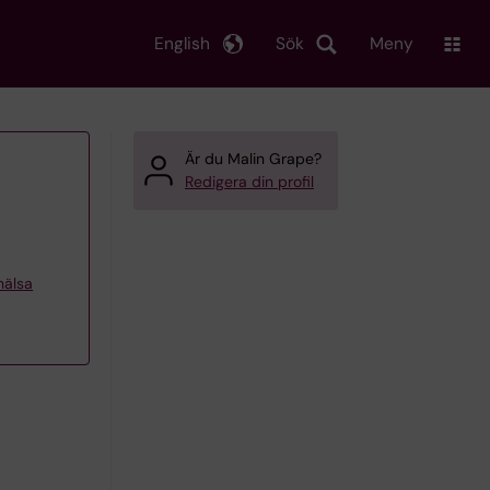
English
Sök
Meny
Är du Malin Grape?
Redigera din profil
khälsa