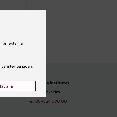
biologi,
 från externa
l vänster på sidan.
Karolinska Institutet
llåt alla
171 77 Stockholm
Tel: 08-524 800 00