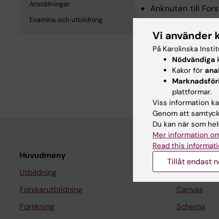
Anställningar
Anknuten till Fors
Examina och utbildning
Vi använder 
Examina och
På Karolinska Insti
Nödvändiga
k
MEDICINE DOKTORSE
Kakor för
ana
Marknadsför
Karolinska Instit
plattformar.
Viss information kan
Genom att samtycka
Du kan när som hels
Mer information om
Read this informati
Huvudmeny
Student
Tillåt endast 
Utbildning
Ladok
Forskarutbildning
Canvas
Forskning
Schema