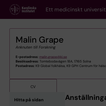
Skip
Ett medicinskt universit
to
main
content
Malin Grape
Anknuten till Forskning
E-postadress:
malin.grape@ki.se
Besöksadress:
Tomtebodavägen 18A, 17165 Solna
Postadress:
K9 Global folkhälsa, K9 GPH Centrum för hälsok
CV
Anställning
Hitta på sidan