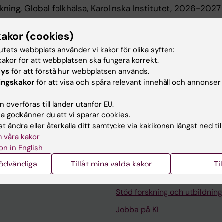
kning, Global folkhälsa, Karolinska Institutet, 2026-2027
kakor (cookies)
 utbildning
tutets webbplats använder vi kakor för olika syften:
akor för att webbplatsen ska fungera korrekt.
XAMEN, Institutionen för mikrobiologi, tumör- och cell
lys
för att förstå hur webbplatsen används.
ingskakor
för att visa och spåra relevant innehåll och annonser
utet, 2006
 överföras till länder utanför EU.
 godkänner du att vi sparar cookies.
t ändra eller återkalla ditt samtycke via kakikonen längst ned til
 våra kakor
on in English
Kontakta och besök KI
nödvändiga
Tillåt mina valda kakor
Ti
Universitetsbiblioteket
Stöd forskning och utbildning
Jobba på KI