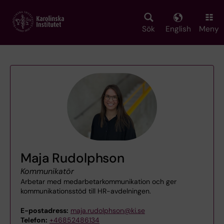
Skip
to
main
Sök
English
Meny
content
Maja Rudolphson
Kommunikatör
Arbetar med medarbetarkommunikation och ger
kommunikationsstöd till HR-avdelningen.
E-postadress:
maja.rudolphson@ki.se
Telefon:
+46852486134