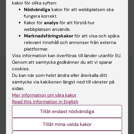
kakor för olika syften:
Nödvändiga
kakor för att webbplatsen ska
Länkar:
fungera korrekt.
ki.se
Kakor för
analys
för att förstå hur
webbplatsen används.
Är du Maja Rudolphson?
Marknadsföringskakor
för att visa och spåra
Redigera din profil
relevant innehåll och annonser från externa
plattformar.
Viss information kan överföras till länder utanför EU.
Genom att samtycka godkänner du att vi sparar
cookies.
Du kan när som helst ändra eller återkalla ditt
Huvudmeny
samtycke via kakikonen längst ned till vänster på
Utbildning
sidan.
Mer information om våra kakor
Forskarutbildning
Read this information in English
Forskning
Tillåt endast nödvändiga
Om KI
Tillåt mina valda kakor