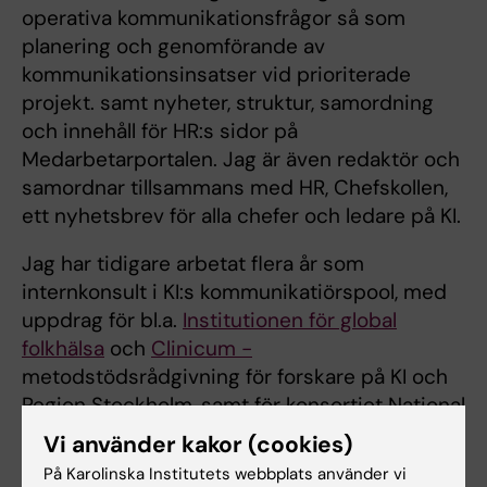
operativa kommunikationsfrågor så som
planering och genomförande av
kommunikationsinsatser vid prioriterade
projekt. samt nyheter, struktur, samordning
och innehåll för HR:s sidor på
Medarbetarportalen. Jag är även redaktör och
samordnar tillsammans med HR, Chefskollen,
ett nyhetsbrev för alla chefer och ledare på KI.
Jag har tidigare arbetat flera år som
internkonsult i KI:s kommunikatiörspool, med
uppdrag för bl.a.
Institutionen för global
folkhälsa
och
Clinicum -
metodstödsrådgivning för forskare på KI och
Region Stockholm, samt för konsortiet National
E-infrastructure for Aging Research.
Vi använder kakor (cookies)
På Karolinska Institutets webbplats använder vi