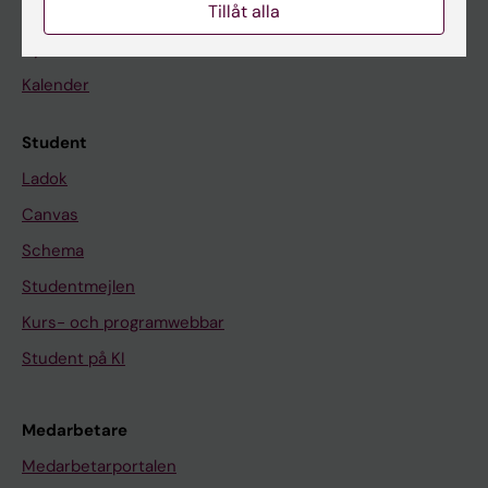
Tillåt alla
På gång
Nyheter
Kalender
Student
Ladok
Canvas
Schema
Studentmejlen
Kurs- och programwebbar
Student på KI
Medarbetare
Medarbetarportalen