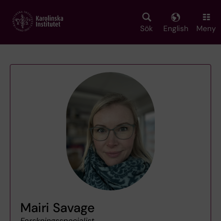
Skip
to
main
Sök
English
Meny
content
Mairi Savage
Forskningsspecialist