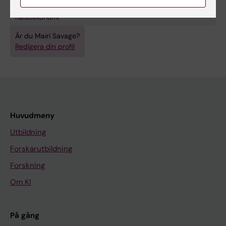
Hälso- och sjukvårdsorganisation, hälsopolitik och
hälsoekonomi
Är du Mairi Savage?
Redigera din profil
Huvudmeny
Utbildning
Forskarutbildning
Forskning
Om KI
På gång