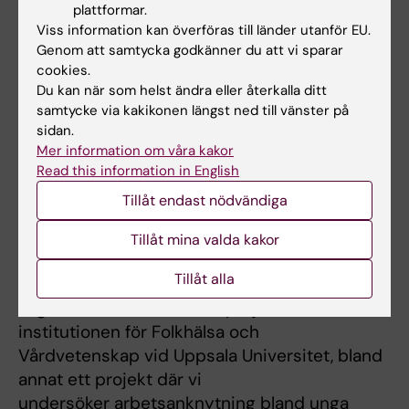
plattformar.
leda till perioder av
Viss information kan överföras till länder utanför EU.
sjukskrivning och ofta sjukersättning
Genom att samtycka godkänner du att vi sparar
(förtidspension). Jag är med i
cookies.
Du kan när som helst ändra eller återkalla ditt
REMAIN, som är ett samarbete mellan forskare
samtycke via kakikonen längst ned till vänster på
i Sverige, Danmark,
sidan.
Nederländerna och Österrike och som
Mer information om våra kakor
undersöker unga immigranter. Jag är
Read this information in English
även med i ett Forte-finansierat program vid
Tillåt endast nödvändiga
Uppsala Universitet med Magnus
Svartengren som projektledare som
Tillåt mina valda kakor
undersöker arbetsanknytning och hälsa
Tillåt alla
bland immigranter i arbetsför ålder.
Jag har utöver detta flera projekt vid
institutionen för Folkhälsa och
Vårdvetenskap vid Uppsala Universitet, bland
annat ett projekt där vi
undersöker arbetsanknytning bland unga