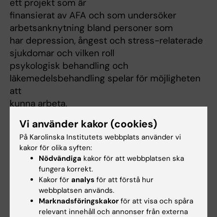
ett projekt som är
finansierat av AFA och som undersöker
arbetsanknytning bland personer som
har depression, ångest och stress-relaterade
sjukdomar och vilken roll
psykologisk behandling och
läkemedelsbehandling spelar för möjligheten
att
kunna arbeta.
Dessutom är jag med i flera projekt som är
Vi använder kakor (cookies)
relaterade till
På Karolinska Institutets webbplats använder vi
arbetsmarknadsmarginalisering, dvs
kakor för olika syften:
svårigheter att få och behålla ett
Nödvändiga
kakor för att webbplatsen ska
jobb, både bland immigranter och personer
fungera korrekt.
med psykisk ohälsa. Depression,
Kakor för
analys
för att förstå hur
webbplatsen används.
ångest- och stressjukdomar är vanliga bland
Marknadsföringskakor
för att visa och spåra
immigranter och kan skapa en
relevant innehåll och annonser från externa
utsatt situation på arbetsmarknaden som kan