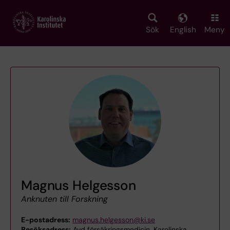
Skip
to
main
Sök
English
Meny
content
Magnus Helgesson
Anknuten till Forskning
E-postadress:
magnus.helgesson@ki.se
Besöksadress:
Avd försäkringsmedicin, Karolinska