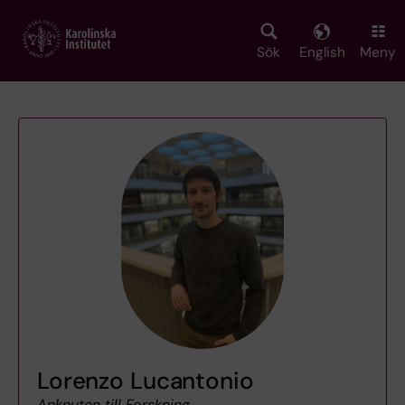
Skip
to
main
Sök
English
Meny
content
Lorenzo Lucantonio
Anknuten till Forskning