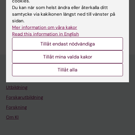
cookies.
Alla författare
Lucantonio L; Gismondi A; Santoni A; Fionda C
Du kan när som helst ändra eller återkalla ditt
samtycke via kakikonen längst ned till vänster på
sidan.
Mer information om våra kakor
Är du Lorenzo Lucantonio?
Read this information in English
Redigera din profil
Tillåt endast nödvändiga
Tillåt mina valda kakor
Tillåt alla
Huvudmeny
Utbildning
Forskarutbildning
Forskning
Om KI