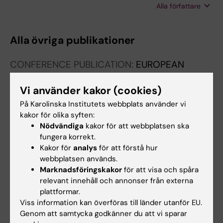
Alla författare
Soriani A; Cippitelli M; Gismondi A; Fazio F;
Petrucci MT; Santoni A; Stabile H; Fionda C
Alla övriga publikationer
CONFERENCE PUBLICATION:
EUROPEAN
JOURNAL OF IMMUNOLOGY.
2024;54:1081
Vi använder kakor (cookies)
An organoid-based model to study innate
lymphoid cells in colorectal cancer
På Karolinska Institutets webbplats använder vi
Lucantonio L; Kosta A; Pietropaolo G; Sozio F;
kakor för olika syften:
Nödvändiga
kakor för att webbplatsen ska
Alla författare
Ruggeri S; Laffranchi M; Beltrame L; Stabile H;
fungera korrekt.
Molfetta R; Sciume G; Bernardini G; Sozzani S;
Kakor för
analys
för att förstå hur
REVIEW:
INTERNATIONAL JOURNAL OF
Gismondi A; Santoni A; Fionda C
webbplatsen används.
MOLECULAR SCIENCES.
2023;24(3):1823
Marknadsföringskakor
för att visa och spåra
Role of NF-κB Signaling in the Interplay
relevant innehåll och annonser från externa
between Multiple Myeloma and Mesenchymal
plattformar.
Stromal Cells
Viss information kan överföras till länder utanför EU.
Cippitelli M; Stabile H; Kosta A; Petillo S;
Genom att samtycka godkänner du att vi sparar