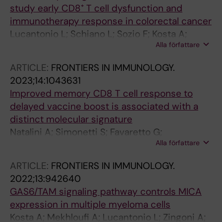
study early CD8⁺ T cell dysfunction and
immunotherapy response in colorectal cancer
Lucantonio L; Schiano L; Sozio F; Kosta A;
Alla författare
Peruzzi G; Molfetta R; Pietropaolo G; Laffranchi
M; Campese AF; Bernardini G; Sozzani S;
ARTICLE:
FRONTIERS IN IMMUNOLOGY.
Gismondi A; Santoni A; Sciumè G; Helena S;
2023;14:1043631
Fionda C
Improved memory CD8 T cell response to
delayed vaccine boost is associated with a
distinct molecular signature
Natalini A; Simonetti S; Favaretto G;
Alla författare
Lucantonio L; Peruzzi G; Munoz-Ruiz M; Kelly
G; Contino AM; Sbrocchi R; Battella S; Capone
ARTICLE:
FRONTIERS IN IMMUNOLOGY.
S; Folgori A; Nicosia A; Santoni A; Hayday AC;
2022;13:942640
Di Rosa F
GAS6/TAM signaling pathway controls MICA
expression in multiple myeloma cells
Kosta A; Mekhloufi A; Lucantonio L; Zingoni A;