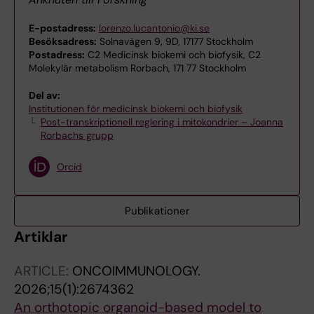
E-postadress:
lorenzo.lucantonio@ki.se
Besöksadress:
Solnavägen 9, 9D, 17177 Stockholm
Postadress:
C2 Medicinsk biokemi och biofysik, C2
Molekylär metabolism Rorbach, 171 77 Stockholm
Del av:
Institutionen för medicinsk biokemi och biofysik
Post-transkriptionell reglering i mitokondrier – Joanna
Rorbachs grupp
Orcid
Publikationer
Artiklar
ARTICLE:
ONCOIMMUNOLOGY.
2026;15(1):2674362
An orthotopic organoid-based model to