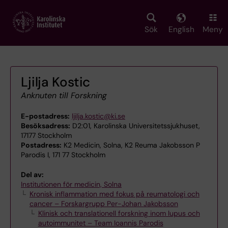
Skip
to
main
Sök
English
Meny
content
Ljilja Kostic
Anknuten till Forskning
E-postadress:
ljilja.kostic@ki.se
Besöksadress:
D2:01, Karolinska Universitetssjukhuset,
17177 Stockholm
Postadress:
K2 Medicin, Solna, K2 Reuma Jakobsson P
Parodis I, 171 77 Stockholm
Del av:
Institutionen för medicin, Solna
Kronisk inflammation med fokus på reumatologi och
cancer – Forskargrupp Per-Johan Jakobsson
Klinisk och translationell forskning inom lupus och
autoimmunitet – Team Ioannis Parodis