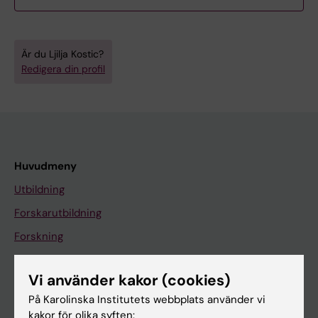
Är du Ljilja Kostic?
Redigera din profil
Huvudmeny
Utbildning
Forskarutbildning
Forskning
Om KI
Vi använder kakor (cookies)
På Karolinska Institutets webbplats använder vi
På gång
kakor för olika syften: