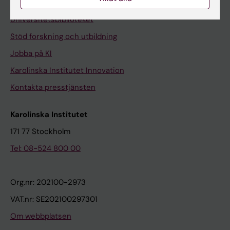
Kontakta och besök KI
Universitetsbiblioteket
Stöd forskning och utbildning
Jobba på KI
Karolinska Institutet Innovation
Kontakta presstjänsten
Karolinska Institutet
171 77 Stockholm
Tel: 08-524 800 00
Org.nr: 202100-2973
VAT.nr: SE202100297301
Om webbplatsen