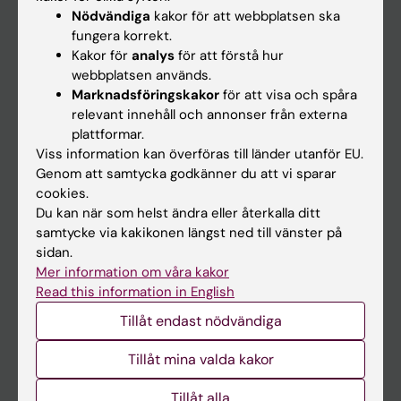
Nyheter
Nödvändiga
kakor för att webbplatsen ska
fungera korrekt.
Kalender
Kakor för
analys
för att förstå hur
webbplatsen används.
Student
Marknadsföringskakor
för att visa och spåra
relevant innehåll och annonser från externa
Ladok
plattformar.
Canvas
Viss information kan överföras till länder utanför EU.
Genom att samtycka godkänner du att vi sparar
Schema
cookies.
Studentmejlen
Du kan när som helst ändra eller återkalla ditt
samtycke via kakikonen längst ned till vänster på
Kurs- och programwebbar
sidan.
Student på KI
Mer information om våra kakor
Read this information in English
Tillåt endast nödvändiga
Medarbetare
Medarbetarportalen
Tillåt mina valda kakor
Tillåt alla