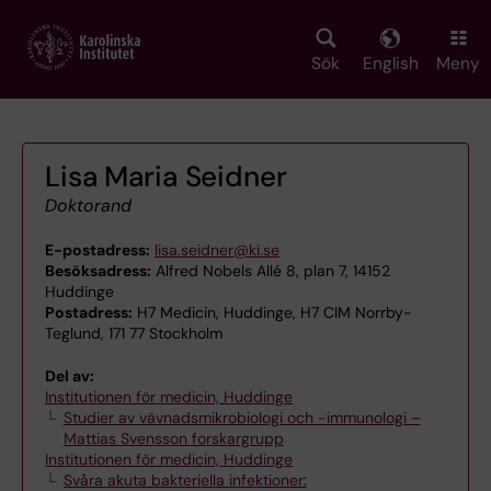
Skip
to
main
Sök
English
Meny
content
Lisa Maria Seidner
Doktorand
E-postadress:
lisa.seidner@ki.se
Besöksadress:
Alfred Nobels Allé 8, plan 7, 14152
Huddinge
Postadress:
H7 Medicin, Huddinge, H7 CIM Norrby-
Teglund, 171 77 Stockholm
Del av:
Institutionen för medicin, Huddinge
Studier av vävnadsmikrobiologi och -immunologi –
Mattias Svensson forskargrupp
Institutionen för medicin, Huddinge
Svåra akuta bakteriella infektioner: