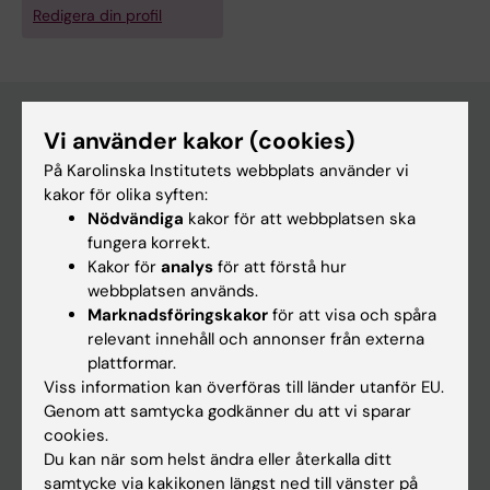
Redigera din profil
Vi använder kakor (cookies)
Huvudmeny
På Karolinska Institutets webbplats använder vi
kakor för olika syften:
Utbildning
Nödvändiga
kakor för att webbplatsen ska
Forskarutbildning
fungera korrekt.
Kakor för
analys
för att förstå hur
Forskning
webbplatsen används.
Om KI
Marknadsföringskakor
för att visa och spåra
relevant innehåll och annonser från externa
plattformar.
På gång
Viss information kan överföras till länder utanför EU.
Genom att samtycka godkänner du att vi sparar
Nyheter
cookies.
Kalender
Du kan när som helst ändra eller återkalla ditt
samtycke via kakikonen längst ned till vänster på