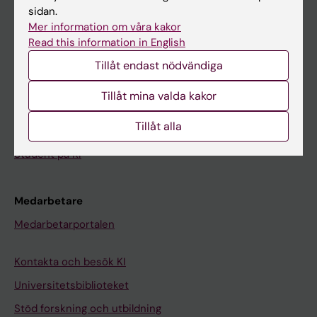
sidan.
Student
Mer information om våra kakor
Ladok
Read this information in English
Canvas
Tillåt endast nödvändiga
Schema
Tillåt mina valda kakor
Studentmejlen
Tillåt alla
Kurs- och programwebbar
Student på KI
Medarbetare
Medarbetarportalen
Kontakta och besök KI
Universitetsbiblioteket
Stöd forskning och utbildning