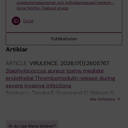
sjukdomsmekanismer och individanpassad medicin –
Anna Norrby-Teglund grupp
Orcid
Publikationer
Artiklar
ARTICLE:
VIRULENCE.
2026;17(1):2605767
Staphylococcus aureus
toxins mediate
endothelial Thrombomodulin release during
severe invasive infections
Seidner L; Tanaka E; Engstrand O; Nilsson S;
Alla författare
Bergonzini A; Kaland L; Novello M; Svensson M;
Norrby-Teglund A; Palma Medina LM
Är du Lisa Maria Seidner?