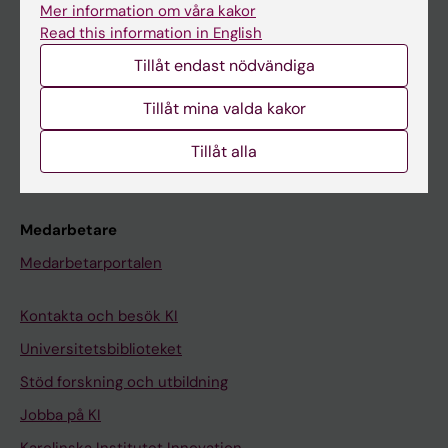
Mer information om våra kakor
Canvas
Read this information in English
Schema
Tillåt endast nödvändiga
Studentmejlen
Tillåt mina valda kakor
Kurs- och programwebbar
Tillåt alla
Student på KI
Medarbetare
Medarbetarportalen
Kontakta och besök KI
Universitetsbiblioteket
Stöd forskning och utbildning
Jobba på KI