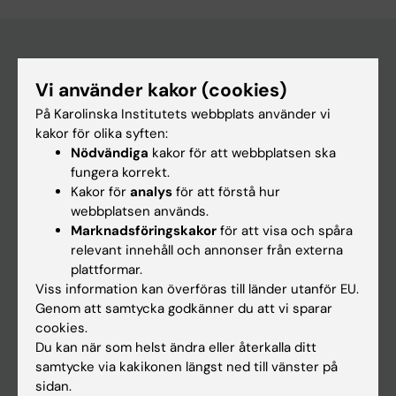
Huvudmeny
Vi använder kakor (cookies)
På Karolinska Institutets webbplats använder vi
Utbildning
kakor för olika syften:
Forskarutbildning
Nödvändiga
kakor för att webbplatsen ska
fungera korrekt.
Forskning
Kakor för
analys
för att förstå hur
Om KI
webbplatsen används.
Marknadsföringskakor
för att visa och spåra
relevant innehåll och annonser från externa
På gång
plattformar.
Viss information kan överföras till länder utanför EU.
Nyheter
Genom att samtycka godkänner du att vi sparar
Kalender
cookies.
Du kan när som helst ändra eller återkalla ditt
Student
samtycke via kakikonen längst ned till vänster på
sidan.
Ladok