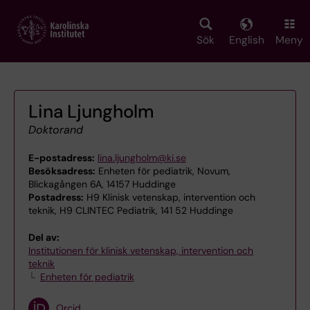
Skip
to
main
Sök
English
Meny
content
Lina Ljungholm
Doktorand
E-postadress:
lina.ljungholm@ki.se
Besöksadress:
Enheten för pediatrik, Novum,
Blickagången 6A, 14157 Huddinge
Postadress:
H9 Klinisk vetenskap, intervention och
teknik, H9 CLINTEC Pediatrik, 141 52 Huddinge
Del av:
Institutionen för klinisk vetenskap, intervention och
teknik
Enheten för pediatrik
Orcid