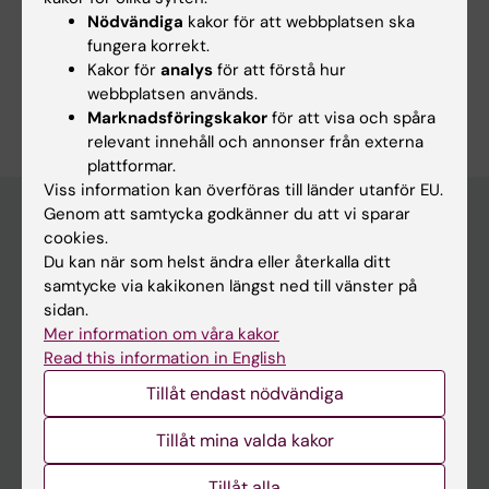
Alternativ till djurförsök
Logistiska
Masspektrometri
Statistiska
Djurmodeller
In vitro-tekniker
Nödvändiga
kakor för att webbplatsen ska
modeller
modeller
fungera korrekt.
Visa alla
Kartläggning och enkäter
Konstgjord hud
Kakor för
analys
för att förstå hur
Är du Libe Vilela?
webbplatsen används.
Redigera din profil
Marknadsföringskakor
för att visa och spåra
relevant innehåll och annonser från externa
plattformar.
Viss information kan överföras till länder utanför EU.
Genom att samtycka godkänner du att vi sparar
cookies.
Huvudmeny
Du kan när som helst ändra eller återkalla ditt
samtycke via kakikonen längst ned till vänster på
Utbildning
sidan.
Forskarutbildning
Mer information om våra kakor
Read this information in English
Forskning
Tillåt endast nödvändiga
Om KI
Tillåt mina valda kakor
På gång
Tillåt alla