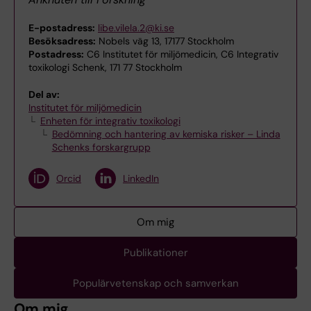
E-postadress:
libe.vilela.2@ki.se
Besöksadress:
Nobels väg 13, 17177 Stockholm
Postadress:
C6 Institutet för miljömedicin, C6 Integrativ
toxikologi Schenk, 171 77 Stockholm
Del av:
Institutet för miljömedicin
Enheten för integrativ toxikologi
Bedömning och hantering av kemiska risker – Linda
Schenks forskargrupp
Orcid
LinkedIn
Om mig
Publikationer
Populärvetenskap och samverkan
Om mig