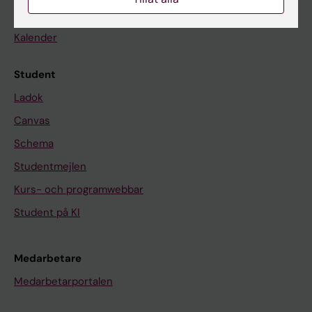
Nyheter
Kalender
Student
Ladok
Canvas
Schema
Studentmejlen
Kurs- och programwebbar
Student på KI
Medarbetare
Medarbetarportalen