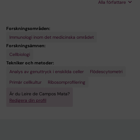
Alla författare
Tachó-Piñot R; Kuksin M; Aldea IA; Melero NR;
Carolis C; Furlong L; Cerutti A; Villar-García J;
Magri G
Forskningsområden:
Immunologi inom det medicinska området
Forskningsämnen:
Cellbiologi
Tekniker och metoder:
Analys av genuttryck i enskilda celler
Flödescytometri
Primär cellkultur
Ribosomprofilering
Är du Leire de Campos Mata?
Redigera din profil