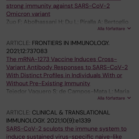
E; Perez M; Vergara-Alert J; Segales J; Carolis
strong immunity against SARS-CoV-2
C; Arranz R; Blanco J; Magri G
Omicron variant
Zuo F; Abolhassani H; Du L; Piralla A; Bertoglio
Alla författare
F; de Campos-Mata L; Wan H; Schubert M;
Cassaniti I; Wang Y; Sammartino JC; Sun R;
ARTICLE:
FRONTIERS IN IMMUNOLOGY.
Vlachiotis S; Bergami F; Kumagai-Braesch M;
2021;12:737083
Andrell J; Zhang Z; Xue Y; Wenzel EV; Calzolai L;
The mRNA-1273 Vaccine Induces Cross-
Varani L; Rezaei N; Chavoshzadeh Z; Baldanti F;
Variant Antibody Responses to SARS-CoV-2
Hust M; Hammarstrom L; Marcotte H; Pan-
With Distinct Profiles in Individuals With or
Hammarstrom Q
Without Pre-Existing Immunity
Tejedor Vaquero S; de Campos-Mata L; Maria
Alla författare
Ramada J; Diaz P; Navarro-Barriuso J; Ribas-
Llaurado C; Rodrigo Melero N; Carolis C;
ARTICLE:
CLINICAL & TRANSLATIONAL
Cerutti A; Gimeno R; Magri G
IMMUNOLOGY.
2021;10(9):e1339
SARS-CoV-2 sculpts the immune system to
induce sustained virus-specific naive-like