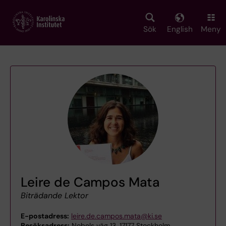
Skip
to
main
Sök
English
Meny
content
Leire de Campos Mata
Biträdande Lektor
E-postadress:
leire.de.campos.mata@ki.se
Besöksadress:
Nobels väg 13, 17177 Stockholm