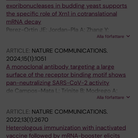
exoribonucleases in budding yeast supports
the specific role of Xrn1 in cotranslational
mRNA decay
Perez-Ortin JE; Jordan-Pla A; Zhang Y;
Alla författare
Moreno-Garcia J; Bassot C; Barba-Aliaga M;
de Campos-Mata L; Choder M; Diez J; Piazza I;
ARTICLE:
NATURE COMMUNICATIONS.
Pelechano V; Garcia-Martinez J
2024;15(1):1051
A monoclonal antibody targeting a large
surface of the receptor binding motif shows
pan-neutralizing SARS-CoV-2 activity
de Campos-Mata L; Trinite B; Modrego A;
Alla författare
Tejedor Vaquero S; Pradenas E; Pons-Grifols A;
Rodrigo Melero N; Carlero D; Marfil S; Santiago
ARTICLE:
NATURE COMMUNICATIONS.
C; Raich-Regue D; Bueno-Carrasco MT;
2022;13(1):2670
Tarres-Freixas F; Abanco F; Urrea V;
Heterologous immunization with inactivated
Izquierdo-Useros N; Riveira-Munoz E; Ballana
vaccine followed by mRNA-booster elicits