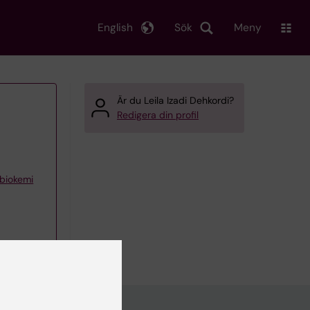
English
Sök
Meny
Är du Leila Izadi Dehkordi?
Redigera din profil
 biokemi