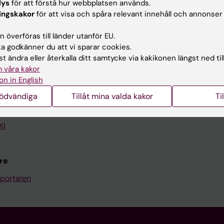
lys
för att förstå hur webbplatsen används.
ingskakor
för att visa och spåra relevant innehåll och annonser
Kontakta och besök KI
 överföras till länder utanför EU.
Universitetsbiblioteket
 godkänner du att vi sparar cookies.
Stöd forskning och utbildning
t ändra eller återkalla ditt samtycke via kakikonen längst ned til
 våra kakor
Jobba på KI
on in English
len
Karolinska Institutet Innovati
nödvändiga
Tillåt mina valda kakor
Ti
programwebbar
Kontakta presstjänsten
KI
re
portalen