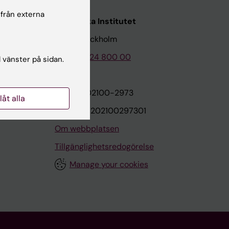
 från externa
Karolinska Institutet
171 77 Stockholm
Tel: 08-524 800 00
l vänster på sidan.
on
Org.nr: 202100-2973
llåt alla
VAT.nr: SE202100297301
Om webbplatsen
Tillgänglighetsredogörelse
Manage your cookies