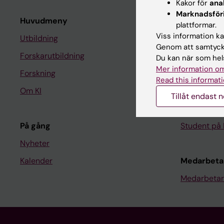
Kakor för
ana
Marknadsför
Huvudmeny
Student
plattformar.
Viss information kan
Utbildning
Ladok
Genom att samtycka
Forskarutbildning
Canvas
Du kan när som hels
Mer information om
Forskning
Schema
Read this informati
Om KI
Studentmej
Tillåt endast 
Kurs- och 
På gång
Student på 
Nyheter
Kalender
Medarbeta
Medarbetar