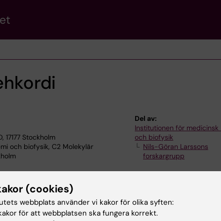
et
Dehkordi
Del av:
Institutionen för medicinsk
, 17177 Stockholm
och biofysik
i och biofysik, C2 Molekylär
Nils-Göran Larssons
kholm
forskargrupp
kakor (cookies)
tutets webbplats använder vi kakor för olika syften:
akor för att webbplatsen ska fungera korrekt.