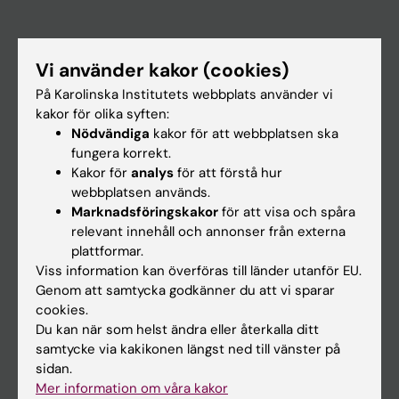
Huvudmeny
Vi använder kakor (cookies)
Utbildning
På Karolinska Institutets webbplats använder vi
Forskarutbildning
kakor för olika syften:
Forskning
Nödvändiga
kakor för att webbplatsen ska
fungera korrekt.
Om KI
Kakor för
analys
för att förstå hur
webbplatsen används.
Marknadsföringskakor
för att visa och spåra
På gång
relevant innehåll och annonser från externa
Nyheter
plattformar.
Viss information kan överföras till länder utanför EU.
Kalender
Genom att samtycka godkänner du att vi sparar
cookies.
Student
Du kan när som helst ändra eller återkalla ditt
samtycke via kakikonen längst ned till vänster på
Ladok
sidan.
Canvas
Mer information om våra kakor