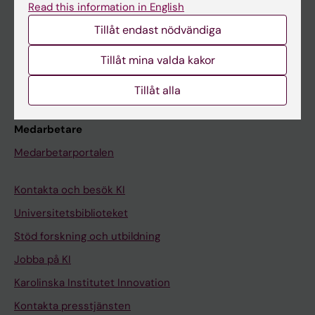
Read this information in English
Schema
Tillåt endast nödvändiga
Studentmejlen
Kurs- och programwebbar
Tillåt mina valda kakor
Student på KI
Tillåt alla
Medarbetare
Medarbetarportalen
Kontakta och besök KI
Universitetsbiblioteket
Stöd forskning och utbildning
Jobba på KI
Karolinska Institutet Innovation
Kontakta presstjänsten