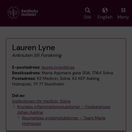
Skip
to
main
Sök
English
Meny
content
Lauren Lyne
Anknuten till Forskning
E-postadress:
lauren.lyne@ki.se
Besöksadress:
Maria Aspmans gata 30A, 17164 Solna
Postadress:
K2 Medicin, Solna, K2 KEP Askling
Holmqvist, 171 77 Stockholm
Del av:
Institutionen för medicin, Solna
Kroniska inflammationssjukdomar – Forskargrupp
Johan Askling
Reumatiska systemsjukdomar – Team Marie
Holmqvist