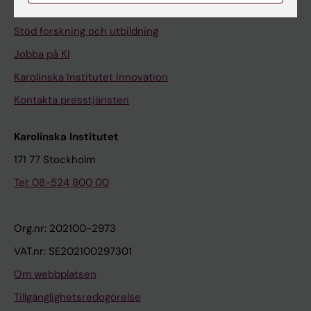
Universitetsbiblioteket
Stöd forskning och utbildning
Jobba på KI
Karolinska Institutet Innovation
Kontakta presstjänsten
Karolinska Institutet
171 77 Stockholm
Tel: 08-524 800 00
Org.nr: 202100-2973
VAT.nr: SE202100297301
Om webbplatsen
Tillgänglighetsredogörelse