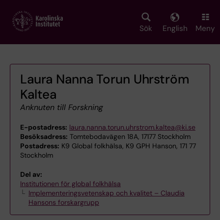
Skip
to
main
Sök
English
Meny
content
Laura Nanna Torun Uhrström
Kaltea
Anknuten till Forskning
E-postadress:
laura.nanna.torun.uhrstrom.kaltea@ki.se
Besöksadress:
Tomtebodavägen 18A, 17177 Stockholm
Postadress:
K9 Global folkhälsa, K9 GPH Hanson, 171 77
Stockholm
Del av:
Institutionen för global folkhälsa
Implementeringsvetenskap och kvalitet – Claudia
Hansons forskargrupp