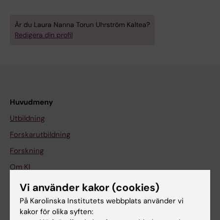
Är du Laura Nanna Torun Uhrström Kaltea?
Redigera din profil
Huvudmeny
Utbildning
Forskarutbildning
Forskning
Om KI
Vi använder kakor (cookies)
På gång
På Karolinska Institutets webbplats använder vi
kakor för olika syften:
Nyheter