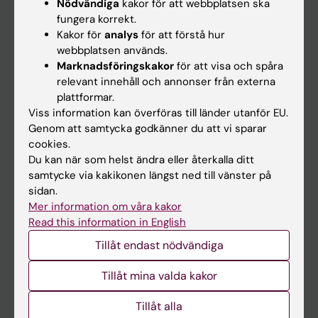
Nödvändiga
kakor för att webbplatsen ska
Kalender
fungera korrekt.
Kakor för
analys
för att förstå hur
webbplatsen används.
Student
Marknadsföringskakor
för att visa och spåra
Ladok
relevant innehåll och annonser från externa
plattformar.
Canvas
Viss information kan överföras till länder utanför EU.
Schema
Genom att samtycka godkänner du att vi sparar
cookies.
Studentmejlen
Du kan när som helst ändra eller återkalla ditt
Kurs- och programwebbar
samtycke via kakikonen längst ned till vänster på
sidan.
Student på KI
Mer information om våra kakor
Read this information in English
Medarbetare
Tillåt endast nödvändiga
Medarbetarportalen
Tillåt mina valda kakor
Kontakta och besök KI
Tillåt alla