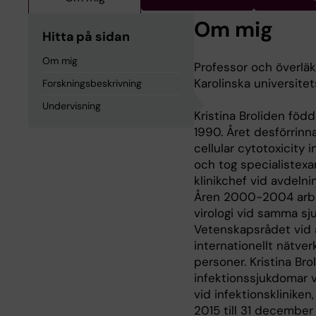
Om mig
Hitta på sidan
Om mig
Professor och överläk
Karolinska universite
Forskningsbeskrivning
Undervisning
Kristina Broliden föd
1990. Året desförrin
cellular cytotoxicity 
och tog specialistexa
klinikchef vid avdelni
Åren 2000-2004 arbeta
virologi vid samma sj
Vetenskapsrådet vid a
internationellt nätve
personer. Kristina Bro
infektionssjukdomar v
vid infektionskliniken
2015 till 31 december