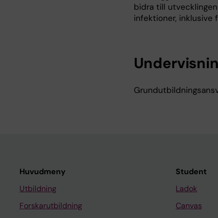
bidra till utvecklinge
infektioner, inklusiv
Undervisni
Grundutbildningsansva
Huvudmeny
Student
Utbildning
Ladok
Forskarutbildning
Canvas