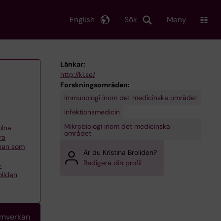
English
Sök
Meny
Länkar:
http://ki.se/
Forskningsområden:
Immunologi inom det medicinska området
Infektionsmedicin
Mikrobiologi inom det medicinska
olna
området
ra
nnan som
Är du Kristina Broliden?
Redigera din profil
–
oliden
amverkan