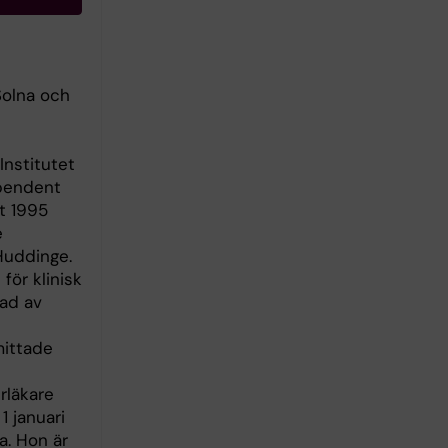
Solna och
Institutet
ependent
et 1995
e
 Huddinge.
ör klinisk
rad av
mittade
rläkare
1 januari
a. Hon är