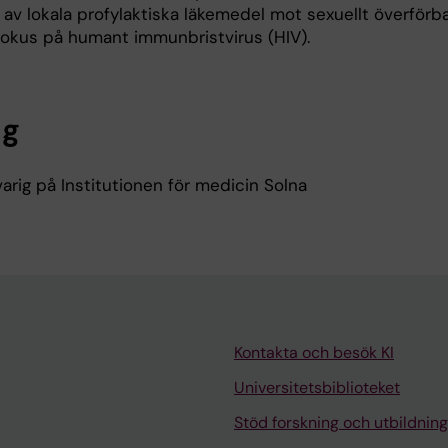
n av lokala profylaktiska läkemedel mot sexuellt överförb
e fokus på humant immunbristvirus (HIV).
ng
rig på Institutionen för medicin Solna
Kontakta och besök KI
Universitetsbiblioteket
Stöd forskning och utbildning