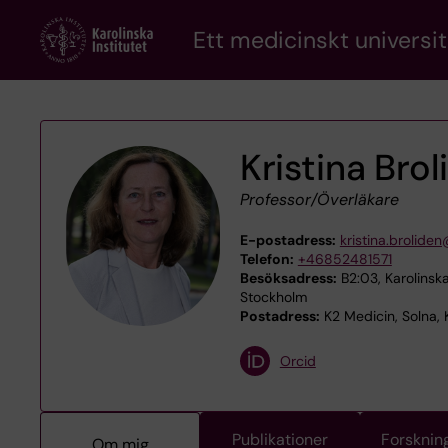
Skip
Ett medicinskt universit
to
main
content
Kristina Bro
Professor/Överläkare
E-postadress:
kristina.broliden
Telefon:
+46852481571
Besöksadress:
B2:03, Karolinska
Stockholm
Postadress:
K2 Medicin, Solna, K
Orcid
Publikationer
Forsknin
Om mig