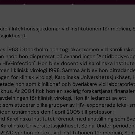
are i Infektionssjukdomar vid Institutionen för medicin, 
tssjukhuset.
des 1963 i Stockholm och tog läkarexamen vid Karolinska 
nan hade hon disputerat på avhandlingen "Antidbody-d
in HIV-infection". Hon blev docent vid Karolinska Institut
men i klinisk virologi 1998. Samma år blev hon biträdand
ngen för klinisk virologi, Karolinska Universitetssjukhset,
de hon som klinikchef och överläkare vid laboratoriet f
ukhus. År 2004 fick hon en sexårig forskartjänst finansie
vdelningen för klinisk virologi. Hon är ledamot av ett
rk som studerar olika grupper av HIV-exponerade icke-s
liden utnämndes den 1 april 2005 till professor i
id Karolinska Institutet förenat med anställning som öve
, Karolinska Universitetssjukhuset, Solna. Under perioden 
 2020 var hon prefekt vid Institutionen för medicin, Soln