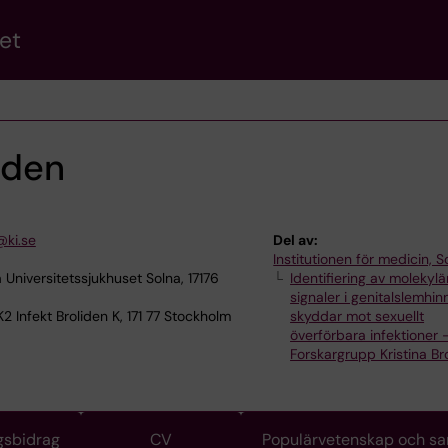
et
liden
@ki.se
Del av:
Institutionen för medicin, S
 Universitetssjukhuset Solna, 17176
Identifiering av molekylä
signaler i genitalslemhi
2 Infekt Broliden K, 171 77 Stockholm
skyddar mot sexuellt
överförbara infektioner 
Forskargrupp Kristina Br
gsbidrag
CV
Populärvetenskap och s