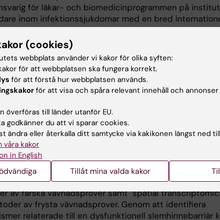
nsvarig för läkar- och biomedicinprogrammen på institu
dare inom infektionssjukdomar med en bred internatione
kakor (cookies)
tutets webbplats använder vi kakor för olika syften:
akor för att webbplatsen ska fungera korrekt.
eskrivning
lys
för att förstå hur webbplatsen används.
ingskakor
för att visa och spåra relevant innehåll och annonser
omet, könshormoner och vissa hormonella preventivmede
 överföras till länder utanför EU.
n för sexuellt överförbara infektioner. Dessa samband ha
 godkänner du att vi sparar cookies.
xperimentella studier från olika befolkningsgrupper och
t ändra eller återkalla ditt samtycke via kakikonen längst ned til
i världen. De molekylära mekanismerna bakom den ökad
 våra kakor
k mindre kända. För att studera underliggande molekylä
on in English
vi in och analyserar genitala slemhinneprov från svens
d mikrobiomsekvensering, transkriptom- och proteinprof
nödvändiga
Tillåt mina valda kakor
Ti
ka immuncellspopulationer. Våra metoder inkluderar digi
er av färska vävnadsprover samt ”spatial transcriptomic
oder av frysta vävnadsprover. Genom att identifiera
mer relaterade till en dysfunktionell slemhinnebarriär k