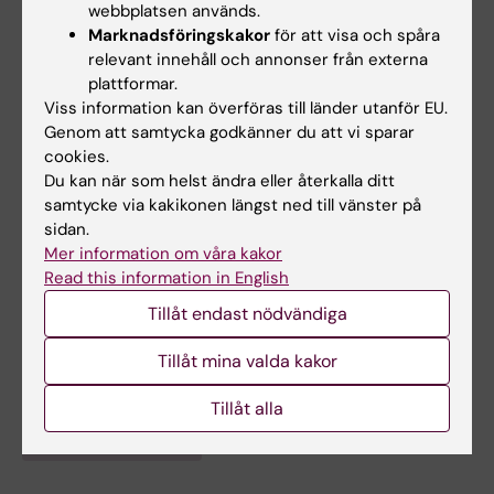
webbplatsen används.
Marknadsföringskakor
för att visa och spåra
relevant innehåll och annonser från externa
Undervisning
plattformar.
Viss information kan överföras till länder utanför EU.
Sedan mars 2025 är jag studierektor för
Genom att samtycka godkänner du att vi sparar
forskarskolan i klinisk psykiatri på Centrum för
cookies.
Du kan när som helst ändra eller återkalla ditt
psykiatriforskning.
samtycke via kakikonen längst ned till vänster på
sidan.
Mer information om våra kakor
Read this information in English
Länkar:
Tillåt endast nödvändiga
ki.se
Forskningsområden:
Tillåt mina valda kakor
Psykiatri
Tillåt alla
Är du Kristina Aspvall?
Redigera din profil