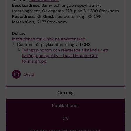
Besöksadress:
Barn- och ungdomspsykiatriskt
forskningscent, Gävlegatan 22B, plan 8, 11330 Stockholm
Postadress:
K8 Klinisk neurovetenskap, K8 CPF
Mataix/Cols, 171 77 Stockholm
Del av:
Institutionen för klinisk neurovetenskap
Centrum för psykiatriforskning vid CNS
Tvångssyndrom och relaterade tillstånd ur ett
livslångt perspektiv – David Mataix-Cols
forskargrupp
Orcid
Om mig
Publikationer
CV