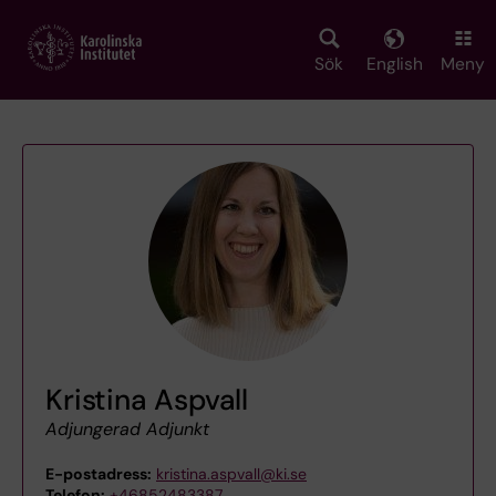
Skip
to
main
Sök
English
Meny
content
Kristina Aspvall
Adjungerad Adjunkt
E-postadress:
kristina.aspvall@ki.se
Telefon:
+46852483387