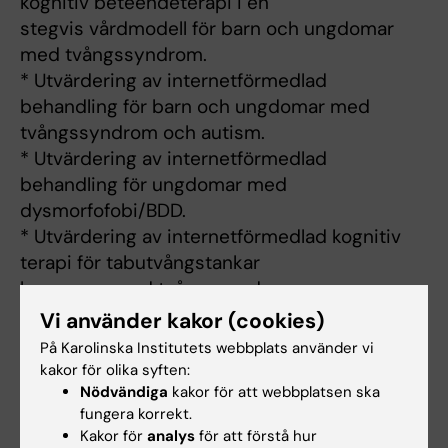
kognitiv beteendeterapi i en
stegvis vårdmodell för barn och ungdomar
med tvångssyndrom.
* Utvärdering av internetförmedlad
behandling för barn och ungdomar med
tvångssyndrom och autism.
* Utvärdering av internetförmedlad
behandling för ungdomar med
dysmorfofobi/BDD.
* Utvärdering av internetförmedlad kognitiv
terapi för tabutvångstankar
hos vuxna med tvångssyndrom.
Psykologexamen, 2012, Karolinska Institutet
Vi använder kakor (cookies)
Medicine Doktor, 2020, Institutionen för klinisk
På Karolinska Institutets webbplats använder vi
neurovetenskap, Karolinska
kakor för olika syften:
Institutet
Nödvändiga
kakor för att webbplatsen ska
fungera korrekt.
[1]
https://ki.se/cns/david-mataix-cols-
Kakor för
analys
för att förstå hur
forskargrupp