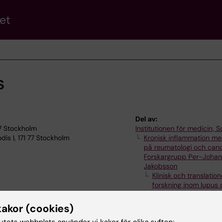
et
s
Del av:
77 Stockholm
Institutionen för medicin, S
is I, 171 77 Stockholm
Kronisk inflammation me
på reumatologi och can
Forskargrupp Per-Joha
Jakobsson
Klinisk och translation
forskning inom lupus 
autoimmunitet – Team
Parodis
kakor (cookies)
tutets webbplats använder vi kakor för olika syften: