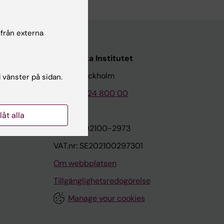
 från externa
Karolinska Institutet
171 77 Stockholm
l vänster på sidan.
Tel: 08-524 800 00
llåt alla
on
Org.nr: 202100-2973
VAT.nr: SE202100297301
Om webbplatsen
Tillgänglighetsredogörelse
Manage your cookies