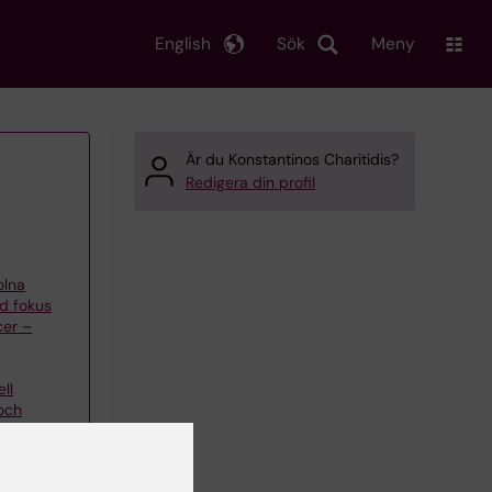
English
Sök
Meny
Är du Konstantinos Charitidis?
Redigera din profil
olna
d fokus
cer –
n
ell
och
 Ioannis