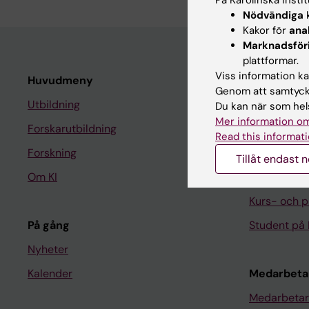
Nödvändiga
k
Kakor för
ana
Marknadsför
plattformar.
Viss information kan
Huvudmeny
Student
Genom att samtycka
Utbildning
Ladok
Du kan när som hels
Mer information om
Forskarutbildning
Canvas
Read this informati
Forskning
Schema
Tillåt endast 
Om KI
Studentmej
Kurs- och 
På gång
Student på 
Nyheter
Kalender
Medarbeta
Medarbetar