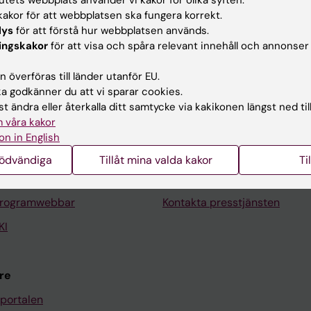
akor för att webbplatsen ska fungera korrekt.
lys
för att förstå hur webbplatsen används.
ingskakor
för att visa och spåra relevant innehåll och annonser
 överföras till länder utanför EU.
Kontakta och besök KI
 godkänner du att vi sparar cookies.
Universitetsbiblioteket
t ändra eller återkalla ditt samtycke via kakikonen längst ned til
 våra kakor
Stöd forskning och utbildning
on in English
Jobba på KI
nödvändiga
Tillåt mina valda kakor
Ti
len
Karolinska Institutet Innovati
programwebbar
Kontakta presstjänsten
KI
re
portalen