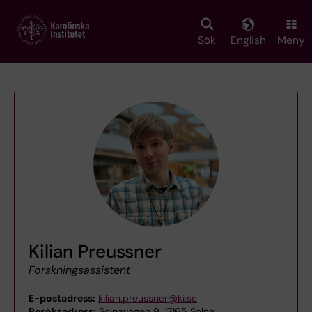
Skip
to
main
Sök
English
Meny
content
Kilian Preussner
Forskningsassistent
E-postadress:
kilian.preussner@ki.se
Besöksadress:
Solnavägen 9, 17165 Solna