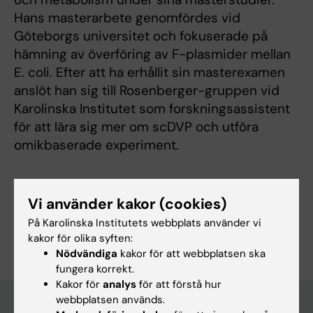
Hans masterarbete genomfördes vid
Göteborgs universitet och fokuserade på
hämning av överföring av F-plasmider mellan
E. coli. Efter att ha erhållit sin masterexamen
anslöt han sig till Rosenberger-gruppen vid
Karolinska Institutet som forskningsassistent
för att lära sig mer om scDVP och utföra
omikbaserade experiment.
Vi använder kakor (cookies)
På Karolinska Institutets webbplats använder vi
Är du Kilian Preussner?
Redigera din profil
kakor för olika syften:
Nödvändiga
kakor för att webbplatsen ska
fungera korrekt.
Kakor för
analys
för att förstå hur
webbplatsen används.