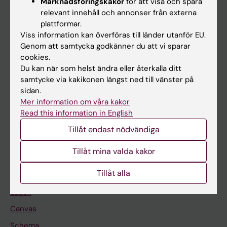
Marknadsföringskakor
för att visa och spåra
relevant innehåll och annonser från externa
Huvudmeny
plattformar.
Utbildning
Viss information kan överföras till länder utanför EU.
Genom att samtycka godkänner du att vi sparar
Forskarutbildning
cookies.
Forskning
Du kan när som helst ändra eller återkalla ditt
samtycke via kakikonen längst ned till vänster på
Om KI
sidan.
Mer information om våra kakor
Read this information in English
På gång
Tillåt endast nödvändiga
Nyheter
Kalender
Tillåt mina valda kakor
Tillåt alla
Student
Ladok
Canvas
Schema