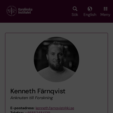
Skip
to
main
Sök
English
Meny
content
Kenneth Färnqvist
Anknuten till Forskning
E-postadress:
kenneth.farnqvist@ki.se
Telefon:
+46852484139