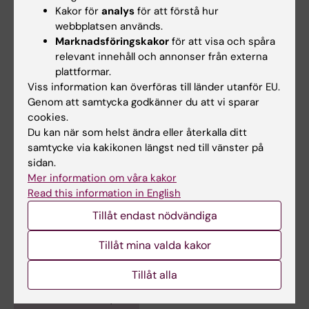
utfallsmått ända upp till 8 år efter operation. I
Kakor för
analys
för att förstå hur
en tredje studie kommer
webbplatsen används.
jag samla in egenvårdstips från patienter med
Marknadsföringskakor
för att visa och spåra
magsäcks och matstrupscancer
relevant innehåll och annonser från externa
och sammanställa dessa.
plattformar.
Viss information kan överföras till länder utanför EU.
Genom att samtycka godkänner du att vi sparar
cookies.
Forskningsområden:
Du kan när som helst ändra eller återkalla ditt
samtycke via kakikonen längst ned till vänster på
Cancer och onkologi
Idrottsvetenskap och fitness
sidan.
Kirurgi
Omvårdnad
Mer information om våra kakor
Forskningsämnen:
Read this information in English
Idrottsmedicin
Kirurgisk onkologi
Tillåt endast nödvändiga
Klinisk omvårdnadsforskning
Tillåt mina valda kakor
Tekniker och metoder:
Metaanalys som ämne
Metoder
Tillåt alla
Är du Kenneth Färnqvist?