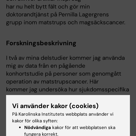
har nu helt bytt fält och gör min
doktorandtjänst på Pernilla Lagergrens
grupp inom matstrups och magsäckscancer.
Forskningsbeskrivning
I två av mina delstudier kommer jag använda
mig av data från en pågående
konhortstudie på personer som genomgått
operation av matstrupscancer. Här
kommer jag undersöka hur sjukdomsspecifika
symptom förändrar sig över tid
och om dessa har något samband med ett
Vi använder kakor (cookies)
visst antal modifierabara faktorer.
På Karolinska Institutets webbplats använder vi
Jag kommer även undersöka prevalensen för
kakor för olika syften:
Nödvändiga
kakor för att webbplatsen ska
ett stort antal hälsorelaterade
fungera korrekt.