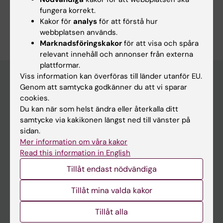
ki.se
fungera korrekt.
Är du Karin Wallin Blomberg?
Kakor för
analys
för att förstå hur
Redigera din profil
webbplatsen används.
Marknadsföringskakor
för att visa och spåra
relevant innehåll och annonser från externa
plattformar.
Viss information kan överföras till länder utanför EU.
Genom att samtycka godkänner du att vi sparar
cookies.
Huvudmeny
Du kan när som helst ändra eller återkalla ditt
Utbildning
samtycke via kakikonen längst ned till vänster på
sidan.
Forskarutbildning
Mer information om våra kakor
Forskning
Read this information in English
Om KI
Tillåt endast nödvändiga
Tillåt mina valda kakor
På gång
Tillåt alla
Nyheter