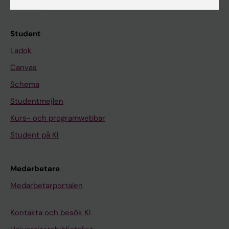
Kalender
Student
Ladok
Canvas
Schema
Studentmejlen
Kurs- och programwebbar
Student på KI
Medarbetare
Medarbetarportalen
Kontakta och besök KI