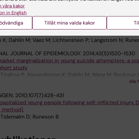
Alla 
 våra kakor
on in English
CAL MEDICINE.
2015;45(8):1699-1707
nödvändiga
Tillåt mina valda kakor
Ti
ortality following non-fatal self-harm: national cohort 
K; Dahlin M; Vaez M; Lichtenstein P; Langstrom N; Rune
NAL JOURNAL OF EPIDEMIOLOGY.
2014;43(5):1520-1530
 market marginalization in young suicide attempters-a po
ohort study
 Tinghog P; Alexanderson K; Dahlin M; Wang M; Beckman 
Alla 
 E
NGEN.
2010;107(7):428-431
ospitalized young people following self-inflicted injury. 
 method].
 Tidemalm D; Runeson B