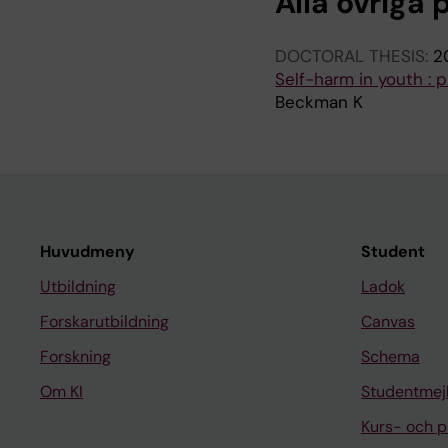
Alla övriga 
DOCTORAL THESIS:
2
Self-harm in youth : p
Beckman K
Huvudmeny
Student
Utbildning
Ladok
Forskarutbildning
Canvas
Forskning
Schema
Om KI
Studentmej
Kurs- och 