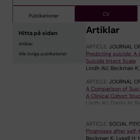
CV
Publikationer
Artiklar
Hitta på sidan
Artiklar
ARTICLE:
JOURNAL OF
Predicting suicide: A
Alla övriga publikationer
Suicide Intent Scale
Lindh AU; Beckman K;
ARTICLE:
JOURNAL OF
A Comparison of Suici
A Clinical Cohort Stu
Lindh AU; Dahlin M; B
Waern M; Runeson B
ARTICLE:
SOCIAL PSY
Prognoses after self-
Beckman K; Lysell H; 