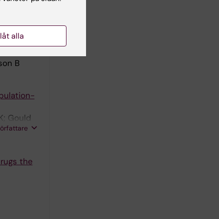
författare
llåt alla
study in
son B
pulation-
K; Gould
författare
Drugs the