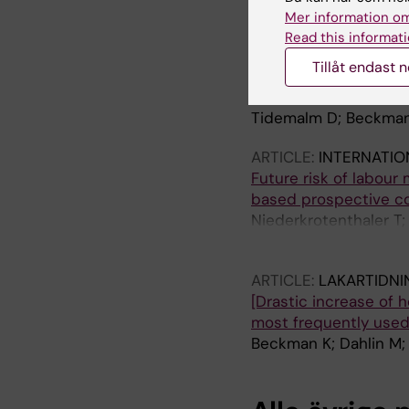
Dahlin M
Mer information om
Read this informati
ARTICLE:
PSYCHOLOGI
Tillåt endast 
Age-specific suicide m
Sweden
Tidemalm D; Beckman 
ARTICLE:
INTERNATIO
Future risk of labour
based prospective c
Niederkrotenthaler T;
M; Mittendorfer-Rutz
ARTICLE:
LAKARTIDNI
[Drastic increase of h
most frequently used
Beckman K; Dahlin M;