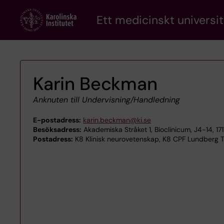
Skip
Ett medicinskt universit
to
main
content
Karin Beckman
Anknuten till Undervisning/Handledning
E-postadress:
karin.beckman@ki.se
Besöksadress:
Akademiska Stråket 1, Bioclinicum, J4-14,
Postadress:
K8 Klinisk neurovetenskap, K8 CPF Lundberg Ti