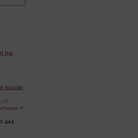
nd the
d Suicide:
 ES;
författare
37-444