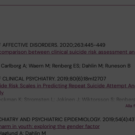
 AFFECTIVE DISORDERS.
2020;263:445-449
 comparison between clinical suicide risk assessment a
 Carlborg A; Waern M; Renberg ES; Dahlin M; Runeson B
 CLINICAL PSYCHIATRY.
2019;80(6):18m12707
de Risk Scales in Predicting Repeat Suicide Attempt An
dy
eckman K; Stromsten L; Jokinen J; Wiktorsson S; Renberg
Alla 
CHIATRY AND PSYCHIATRIC EPIDEMIOLOGY.
2019;54(4):4
harm in youth: exploring the gender factor
Haglund A; Dahlin M