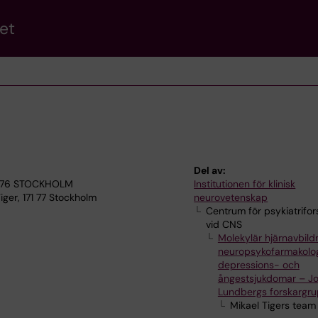
et
Del av:
 17176 STOCKHOLM
Institutionen för klinisk
ger, 171 77 Stockholm
neurovetenskap
Centrum för psykiatrifor
vid CNS
Molekylär hjärnavbild
neuropsykofarmakolog
depressions- och
ångestsjukdomar – J
Lundbergs forskargr
Mikael Tigers team