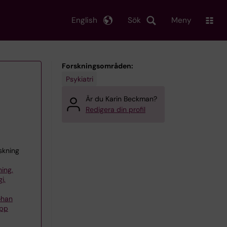
English
Sök
Meny
Forskningsområden:
Psykiatri
Är du Karin Beckman?
Redigera din profil
skning
ning,
i,
ohan
upp