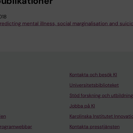
publikationer
018
redicting mental illness, social marginalisation and suici
Kontakta och besök KI
Universitetsbiblioteket
Stöd forskning och utbildning
Jobba på KI
len
Karolinska Institutet Innovati
programwebbar
Kontakta presstjänsten