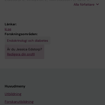
Alla författare
Groop L; Rasouli B; Sorgjerd EP; Tuomi T;
Asvold BO; Carlsson S
Länkar:
ki.se
Forskningsområden:
Endokrinologi och diabetes
Är du Jessica Edstorp?
Redigera din profil
Huvudmeny
Utbildning
Forskarutbildning