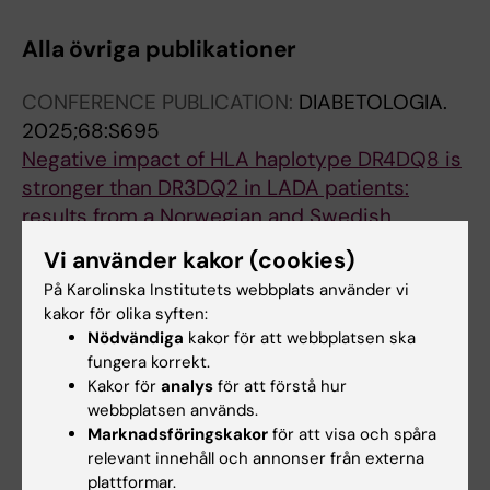
Alla övriga publikationer
CONFERENCE PUBLICATION:
DIABETOLOGIA.
2025;68:S695
Negative impact of HLA haplotype DR4DQ8 is
stronger than DR3DQ2 in LADA patients:
results from a Norwegian and Swedish
population
Vi använder kakor (cookies)
Grill V; Hals I; Carlsson S; Edstorp J; Ahlqvist E;
På Karolinska Institutets webbplats använder vi
Alla författare
Sorgjerd E
kakor för olika syften:
Nödvändiga
kakor för att webbplatsen ska
CONFERENCE PUBLICATION:
DIABETOLOGIA.
fungera korrekt.
2025;68:S186-S187
Kakor för
analys
för att förstå hur
Smoking, genetic susceptibility, and the risk
webbplatsen används.
of type 2 diabetes subtypes
Marknadsföringskakor
för att visa och spåra
relevant innehåll och annonser från externa
Keysendal E; Ahlqvist E; Asvold BO; Edstorp J;
plattformar.
Alla författare
Tuomi T; Bjarko VV; Carlsson S