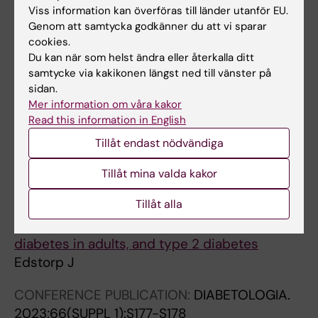
Viss information kan överföras till länder utanför EU.
Genom att samtycka godkänner du att vi sparar
CONFERENCE PUBLICATION:
DIABETOLOGIA.
cookies.
2024;67:S151-S152
Du kan när som helst ändra eller återkalla ditt
Alcohol consumption, genetic susceptibility
samtycke via kakikonen längst ned till vänster på
to diabetes, and risk of LADA and type 2
sidan.
diabetes: findings from a Swedish case-
Mer information om våra kakor
Read this information in English
control study and the Norwegian HUNT study
Lampousi A-M; Ahlqvist E; Alfredsson L;
Tillåt endast nödvändiga
Alla författare
Askling J; Edstorp J; Di Giuseppe D; Grill V;
Tillåt mina valda kakor
Lofvenborg JE; Padyukov L; Sorgjerd EP;
DOCTORAL THESIS:
2024
Tuomi T; Asvold BO; Carlsson S
Tillåt alla
Infections, antibiotics, tobacco, genetic
factors and risk of lada : latent autoimmune
diabetes in adults, and type 2 diabetes
Edstorp J
CONFERENCE PUBLICATION:
DIABETOLOGIA.
2023;66(SUPPL 1):S177-S178