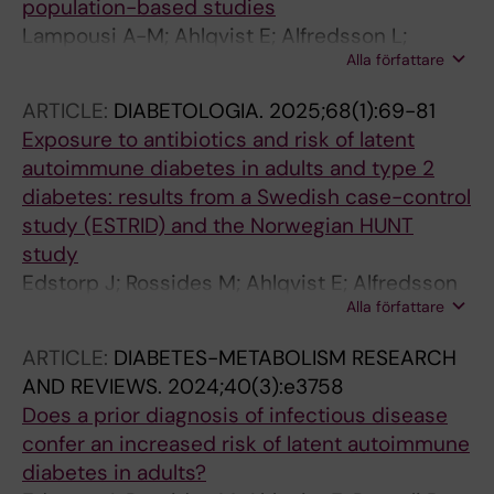
population-based studies
Lampousi A-M; Ahlqvist E; Alfredsson L;
Alla författare
Edstorp J; Di Giuseppe D; Grill V; Lofvenborg
JE; Padyukov L; Tuomi T; Asvold BO; Carlsson
ARTICLE:
DIABETOLOGIA.
2025;68(1):69-81
S
Exposure to antibiotics and risk of latent
autoimmune diabetes in adults and type 2
diabetes: results from a Swedish case-control
study (ESTRID) and the Norwegian HUNT
study
Edstorp J; Rossides M; Ahlqvist E; Alfredsson
Alla författare
L; Askling J; Di Giuseppe D; Grill V; Sorgjerd
EP; Tuomi T; Asvold BO; Carlsson S
ARTICLE:
DIABETES-METABOLISM RESEARCH
AND REVIEWS.
2024;40(3):e3758
Does a prior diagnosis of infectious disease
confer an increased risk of latent autoimmune
diabetes in adults?