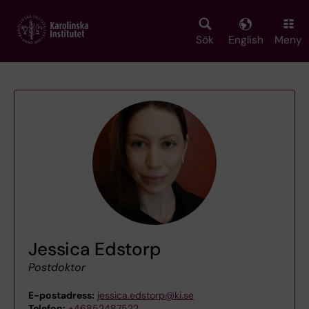
Skip
to
main
Sök
English
Meny
content
Jessica Edstorp
Postdoktor
E-postadress:
jessica.edstorp@ki.se
Telefon:
+46852487522