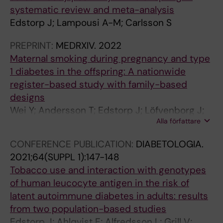
systematic review and meta-analysis
Edstorp J; Lampousi A-M; Carlsson S
PREPRINT:
MEDRXIV.
2022
Maternal smoking during pregnancy and type
1 diabetes in the offspring: A nationwide
register-based study with family-based
designs
Wei Y; Andersson T; Edstorp J; Löfvenborg J;
Alla författare
Talbäck M; Feychting M; Carlsson S
CONFERENCE PUBLICATION:
DIABETOLOGIA.
2021;64(SUPPL 1):147-148
Tobacco use and interaction with genotypes
of human leucocyte antigen in the risk of
latent autoimmune diabetes in adults: results
from two population-based studies
Edstorp J; Ahlqvist E; Alfredsson L; Grill V;