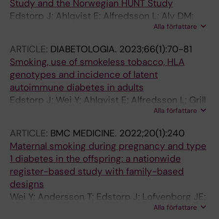
Study and the Norwegian HUNT Study
Edstorp J; Ahlqvist E; Alfredsson L; Aly DM;
Alla författare
Grill V; Rasouli B; Sorgjerd EP; Tuomi T; Asvold
BO; Carlsson S
ARTICLE:
DIABETOLOGIA.
2023;66(1):70-81
Smoking, use of smokeless tobacco, HLA
genotypes and incidence of latent
autoimmune diabetes in adults
Edstorp J; Wei Y; Ahlqvist E; Alfredsson L; Grill
Alla författare
V; Groop L; Rasouli B; Sorgjerd EP; Thorsby PM;
Tuomi T; Asvold BO; Carlsson S
ARTICLE:
BMC MEDICINE.
2022;20(1):240
Maternal smoking during pregnancy and type
1 diabetes in the offspring: a nationwide
register-based study with family-based
designs
Wei Y; Andersson T; Edstorp J; Lofvenborg JE;
Alla författare
Talback M; Feychting M; Carlsson S