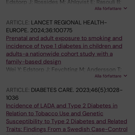
Edstorp J; Rossides M; Ahlqvist E; Rasouli B;
Alla författare
Tuomi T; Carlsson S
ARTICLE:
LANCET REGIONAL HEALTH-
EUROPE.
2024;36:100775
Prenatal and adult exposure to smoking and
incidence of type 1 diabetes in children and
adults-a nationwide cohort study with a
family-based design
Wei Y; Edstorp J; Feychting M; Andersson T;
Alla författare
Carlsson S
ARTICLE:
DIABETES CARE.
2023;46(5):1028-
1036
Incidence of LADA and Type 2 Diabetes in
Relation to Tobacco Use and Genetic
Susceptibility to Type 2 Diabetes and Related
Traits: Findings From a Swedish Case-Control