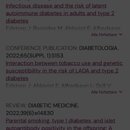
Infectious disease and the risk of latent
autoimmune diabetes in adults and type 2
diabetes
Edstorp J; Rossides M; Ahlqvist E; Alfredsson
Alla författare
L; Rasouli B; Tuomi T; Carlsson S
CONFERENCE PUBLICATION:
DIABETOLOGIA.
2022;65(SUPPL 1):S153
Interaction between tobacco use and genetic
susceptibility in the risk of LADA and type 2
diabetes
Edstorp J; Ahlqvist E; Alfredsson L; Grill V;
Alla författare
Rasouli B; Sorgjerd EP; Tuomi T; Asvold B;
Carlsson S
REVIEW:
DIABETIC MEDICINE.
2022;39(6):e14830
Parental smoking, type 1 diabetes, and islet
autoantibody positivity in the offspring: A