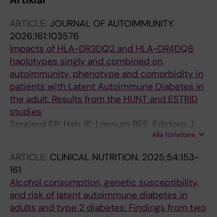
Artiklar
ARTICLE:
JOURNAL OF AUTOIMMUNITY.
2026;161:103576
Impacts of HLA-DR3DQ2 and HLA-DR4DQ8
haplotypes singly and combined on
autoimmunity, phenotype and comorbidity in
patients with Latent Autoimmune Diabetes in
the adult. Results from the HUNT and ESTRID
studies
Sorgjerd EP; Hals IK; Lonnum BEE; Edstorp J;
Alla författare
Ahlqvist E; Carlsson S; Grill V
ARTICLE:
CLINICAL NUTRITION.
2025;54:153-
161
Alcohol consumption, genetic susceptibility,
and risk of latent autoimmune diabetes in
adults and type 2 diabetes: Findings from two